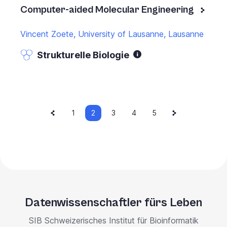
Computer-aided Molecular Engineering
Vincent Zoete, University of Lausanne, Lausanne
Strukturelle Biologie
Vorherige
Aktuelle
Nächste
Paginierung
Seite
1
2
Seite
3
Seite
4
Seite
5
Seite
Seite
Seite
Datenwissenschaftler fürs Leben
SIB Schweizerisches Institut für Bioinformatik