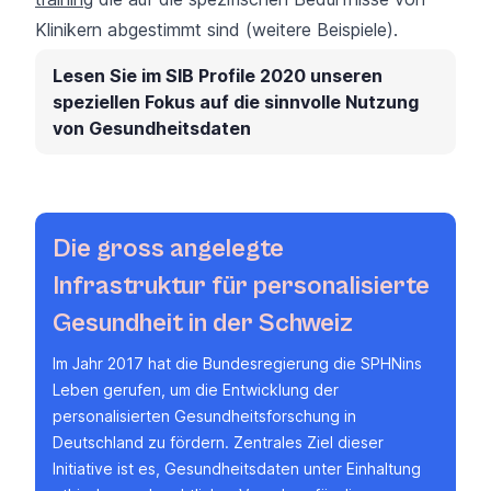
Klinikern abgestimmt sind
(weitere Beispiele
).
Lesen Sie im SIB Profile 2020 unseren
speziellen Fokus auf die sinnvolle Nutzung
von Gesundheitsdaten
Die gross angelegte
Infrastruktur für personalisierte
Gesundheit in der Schweiz
Im Jahr 2017 hat die Bundesregierung
die SPHN
ins
Leben gerufen, um die Entwicklung der
personalisierten Gesundheitsforschung in
Deutschland zu fördern. Zentrales Ziel dieser
Initiative ist es, Gesundheitsdaten unter Einhaltung