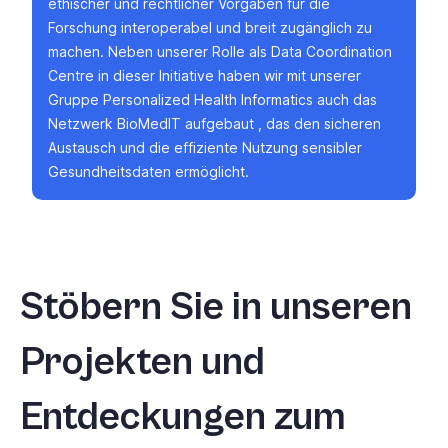
ethischer und rechtlicher Vorgaben für die
Forschung interoperabel und breit zugänglich zu
machen. Neben unserer Rolle als Data Coordination
Centre in dieser Initiative haben wir mit unserer
Gruppe Personalized Health Informatics
auch
das
Netzwerk BioMedIT
aufgebaut
,
das den sicheren
Austausch und die effiziente Nutzung sensibler
Gesundheitsdaten ermöglicht.
Stöbern Sie in unseren
Projekten und
Entdeckungen zum