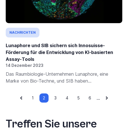
NACHRICHTEN
Lunaphore und SIB sichern sich Innosuisse-
Förderung für die Entwicklung von KI-basierten
Assay-Tools
14 Dezember 2023
Das Raumbiologie-Unternehmen Lunaphore, eine
Marke von Bio-Techne, und SIB haben...
Vorherige
Aktuelle
Nächste
Paginierung
…
Seite
1
2
Seite
3
Seite
4
Seite
5
Seite
6
Seite
Seite
Seite
Treffen Sie unsere