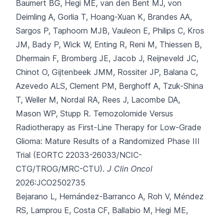
Baumert BG, Hegi ME, van den Bent MJ, von
Deimling A, Gorlia T, Hoang-Xuan K,
Brandes AA,
Sargos P, Taphoorn MJB, Vauleon E, Philips C, Kros
JM, Bady P, Wick W, Enting R, Reni M, Thiessen B,
Dhermain F, Bromberg JE, Jacob J, Reijneveld JC,
Chinot O, Gijtenbeek JMM, Rossiter JP, Balana C,
Azevedo ALS, Clement PM, Berghoff A, Tzuk-Shina
T, Weller M, Nordal RA, Rees J, Lacombe DA,
Mason WP, Stupp R.
Temozolomide Versus
Radiotherapy as First-Line Therapy for Low-Grade
Glioma: Mature Results of a Randomized Phase III
Trial (EORTC 22033-26033/NCIC-
CTG/TROG/MRC-CTU).
J Clin Oncol
2026:JCO2502735
Bejarano L, Hernández-Barranco A, Roh V, Méndez
RS, Lamprou E, Costa CF,
Ballabio M, Hegi ME,