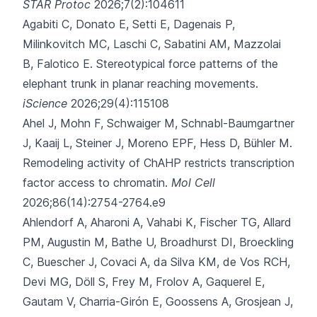
STAR Protoc
2026;7(2):104611
Agabiti C, Donato E, Setti E, Dagenais P,
Milinkovitch MC, Laschi C,
Sabatini AM, Mazzolai
B, Falotico E.
Stereotypical force patterns of the
elephant trunk in planar reaching movements.
iScience
2026;29(4):115108
Ahel J, Mohn F, Schwaiger M, Schnabl-Baumgartner
J, Kaaij L, Steiner J,
Moreno EPF, Hess D, Bühler M.
Remodeling activity of ChAHP restricts transcription
factor access to chromatin.
Mol Cell
2026;86(14):2754-2764.e9
Ahlendorf A, Aharoni A, Vahabi K, Fischer TG, Allard
PM, Augustin M,
Bathe U, Broadhurst DI, Broeckling
C, Buescher J, Covaci A, da Silva KM, de Vos RCH,
Devi MG, Döll S, Frey M, Frolov A, Gaquerel E,
Gautam V, Charria-Girón E, Goossens A, Grosjean J,