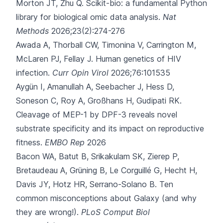
Morton JT, Zhu Q.
Scikit-bio: a fundamental Python
library for biological omic data analysis.
Nat
Methods
2026;23(2):274-276
Awada A, Thorball CW, Timonina V, Carrington M,
McLaren PJ, Fellay J.
Human genetics of HIV
infection.
Curr Opin Virol
2026;76:101535
Aygün I, Amanullah A, Seebacher J, Hess D,
Soneson C, Roy A,
Großhans H, Gudipati RK.
Cleavage of MEP-1 by DPF-3 reveals novel
substrate specificity and its impact on reproductive
fitness.
EMBO Rep
2026
Bacon WA, Batut B, Srikakulam SK, Zierep P,
Bretaudeau A, Grüning B,
Le Corguillé G, Hecht H,
Davis JY, Hotz HR, Serrano-Solano B.
Ten
common misconceptions about Galaxy (and why
they are wrong!).
PLoS Comput Biol