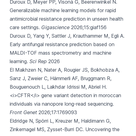
Duroux D, Meyer PP, Visonà G, Beerenwinkel N.
Generalizable machine learning models for rapid
antimicrobial resistance prediction in unseen health
care settings.
Gigascience
2026;15:giaf156
Duroux D, Yang Y, Sattler J, Krauthammer M, Egli A.
Early antifungal resistance prediction based on
MALDI-TOF mass spectrometry and machine
learning.
Sci Rep
2026
El Makhzen N, Nater A, Rougier JS, Bokhobza A,
Sanz J, Zweier C,
Hämmerli AF, Bruggmann R,
Bouguenouch L, Lakhdar Idrissi M, Abriel H.
<i>CFTR</i> gene variant detection in moroccan
individuals via nanopore long-read sequencing.
Front Genet
2026;17:1769093
Eldridge N, Spörri L, Kreuzer M, Haldimann G,
Zinkernagel MS, Zysset-Burri DC.
Uncovering the