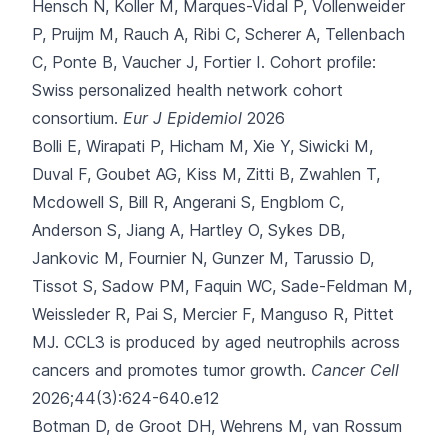
Hensch N, Koller M, Marques-Vidal P, Vollenweider
P, Pruijm M, Rauch A, Ribi C, Scherer A, Tellenbach
C, Ponte B, Vaucher J, Fortier I.
Cohort profile:
Swiss personalized health network cohort
consortium.
Eur J Epidemiol
2026
Bolli E, Wirapati P, Hicham M, Xie Y, Siwicki M,
Duval F,
Goubet AG, Kiss M, Zitti B, Zwahlen T,
Mcdowell S, Bill R, Angerani S, Engblom C,
Anderson S, Jiang A, Hartley O, Sykes DB,
Jankovic M, Fournier N, Gunzer M, Tarussio D,
Tissot S, Sadow PM, Faquin WC, Sade-Feldman M,
Weissleder R, Pai S, Mercier F, Manguso R, Pittet
MJ.
CCL3 is produced by aged neutrophils across
cancers and promotes tumor growth.
Cancer Cell
2026;44(3):624-640.e12
Botman D, de Groot DH, Wehrens M, van Rossum