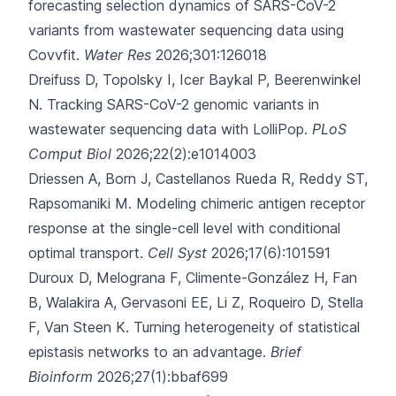
forecasting selection dynamics of SARS-CoV-2
variants from wastewater sequencing data using
Covvfit.
Water Res
2026;301:126018
Dreifuss D, Topolsky I, Icer Baykal P, Beerenwinkel
N.
Tracking SARS-CoV-2 genomic variants in
wastewater sequencing data with LolliPop.
PLoS
Comput Biol
2026;22(2):e1014003
Driessen A, Born J, Castellanos Rueda R, Reddy ST,
Rapsomaniki M.
Modeling chimeric antigen receptor
response at the single-cell level with conditional
optimal transport.
Cell Syst
2026;17(6):101591
Duroux D, Melograna F, Climente-González H, Fan
B, Walakira A, Gervasoni EE,
Li Z, Roqueiro D, Stella
F, Van Steen K.
Turning heterogeneity of statistical
epistasis networks to an advantage.
Brief
Bioinform
2026;27(1):bbaf699