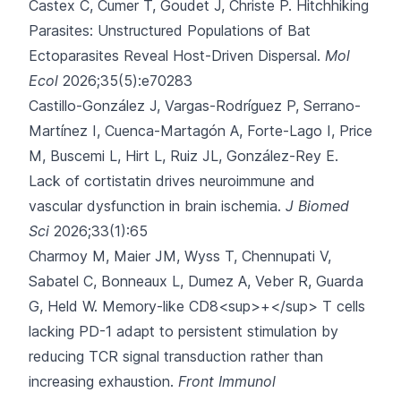
Castex C, Cumer T, Goudet J, Christe P.
Hitchhiking
Parasites: Unstructured Populations of Bat
Ectoparasites Reveal Host-Driven Dispersal.
Mol
Ecol
2026;35(5):e70283
Castillo-González J, Vargas-Rodríguez P, Serrano-
Martínez I, Cuenca-Martagón A, Forte-Lago I, Price
M,
Buscemi L, Hirt L, Ruiz JL, González-Rey E.
Lack of cortistatin drives neuroimmune and
vascular dysfunction in brain ischemia.
J Biomed
Sci
2026;33(1):65
Charmoy M, Maier JM, Wyss T, Chennupati V,
Sabatel C, Bonneaux L,
Dumez A, Veber R, Guarda
G, Held W.
Memory-like CD8<sup>+</sup> T cells
lacking PD-1 adapt to persistent stimulation by
reducing TCR signal transduction rather than
increasing exhaustion.
Front Immunol