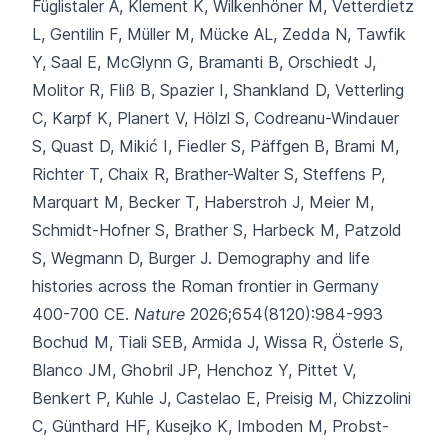
Füglistaler A, Klement K, Wilkenhöner M, Vetterdietz
L, Gentilin F, Müller M, Mücke AL, Zedda N, Tawfik
Y, Saal E, McGlynn G, Bramanti B, Orschiedt J,
Molitor R, Fliß B, Spazier I, Shankland D, Vetterling
C, Karpf K, Planert V, Hölzl S, Codreanu-Windauer
S, Quast D, Mikić I, Fiedler S, Päffgen B, Brami M,
Richter T, Chaix R, Brather-Walter S, Steffens P,
Marquart M, Becker T, Haberstroh J, Meier M,
Schmidt-Hofner S, Brather S, Harbeck M, Patzold
S, Wegmann D, Burger J.
Demography and life
histories across the Roman frontier in Germany
400-700 CE.
Nature
2026;654(8120):984-993
Bochud M, Tiali SEB, Armida J, Wissa R, Österle S,
Blanco JM,
Ghobril JP, Henchoz Y, Pittet V,
Benkert P, Kuhle J, Castelao E, Preisig M, Chizzolini
C, Günthard HF, Kusejko K, Imboden M, Probst-