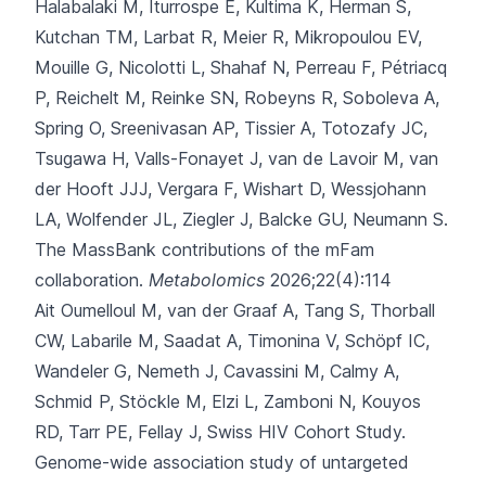
Halabalaki M, Iturrospe E, Kultima K, Herman S,
Kutchan TM, Larbat R, Meier R, Mikropoulou EV,
Mouille G, Nicolotti L, Shahaf N, Perreau F, Pétriacq
P, Reichelt M, Reinke SN, Robeyns R, Soboleva A,
Spring O, Sreenivasan AP, Tissier A, Totozafy JC,
Tsugawa H, Valls-Fonayet J, van de Lavoir M, van
der Hooft JJJ, Vergara F, Wishart D, Wessjohann
LA, Wolfender JL, Ziegler J, Balcke GU, Neumann S.
The MassBank contributions of the mFam
collaboration.
Metabolomics
2026;22(4):114
Ait Oumelloul M, van der Graaf A, Tang S, Thorball
CW, Labarile M, Saadat A,
Timonina V, Schöpf IC,
Wandeler G, Nemeth J, Cavassini M, Calmy A,
Schmid P, Stöckle M, Elzi L, Zamboni N, Kouyos
RD, Tarr PE, Fellay J, Swiss HIV Cohort Study.
Genome-wide association study of untargeted