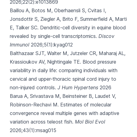
2026;22(2):e1013869
Baillou A, Botos M, Oberhaensli S, Cvitas I,
Jonsdottir S, Ziegler A,
Brito F, Summerfield A, Marti
E, Talker SC.
Dendritic-cell diversity in equine blood
revealed by single-cell transcriptomics.
Discov
Immunol
2026;5(1):kyag012
Balthazaar SJT, Walter M, Jutzeler CR, Maharaj AL,
Krassioukov AV, Nightingale TE.
Blood pressure
variability in daily life: comparing individuals with
cervical and upper-thoracic spinal cord injury to
non-injured controls.
J Hum Hypertens
2026
Barua A, Srivastava M, Beinsteiner B, Laudet V,
Robinson-Rechavi M.
Estimates of molecular
convergence reveal multiple genes with adaptive
variation across teleost fish.
Mol Biol Evol
2026;43(1):msag015