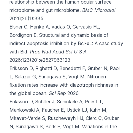
relationship between the human ocular surface
microbiome and gut microbiome.
BMC Microbiol
2026;26(1):335
Elsner C, Hanke A, Vadas O, Gervasio FL,
Bordignon E.
Structural and dynamic basis of
indirect apoptosis inhibition by Bcl-xL: A case study
with Bid.
Proc Natl Acad Sci U S A
2026;123(20):e2527963123
Eriksson D, Righetti D, Benedetti F, Gruber N, Paoli
L, Salazar G,
Sunagawa S, Vogt M.
Nitrogen
fixation rates increase with diazotroph richness in
the global ocean.
Sci Rep
2026
Eriksson D, Schiller J, Schickele A, Priest T,
Mankowski A, Faucher E,
Ustick LJ, Kuhn M,
Miravet-Verde S, Ruscheweyh HJ, Clerc C, Gruber
N, Sunagawa S, Bork P, Vogt M.
Variations in the