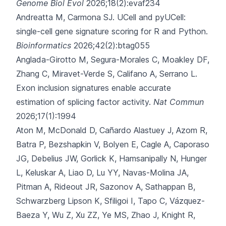
Genome Biol Evol
2026;18(2):evaf234
Andreatta M, Carmona SJ.
UCell and pyUCell:
single-cell gene signature scoring for R and Python.
Bioinformatics
2026;42(2):btag055
Anglada-Girotto M, Segura-Morales C, Moakley DF,
Zhang C, Miravet-Verde S, Califano A,
Serrano L.
Exon inclusion signatures enable accurate
estimation of splicing factor activity.
Nat Commun
2026;17(1):1994
Aton M, McDonald D, Cañardo Alastuey J, Azom R,
Batra P, Bezshapkin V,
Bolyen E, Cagle A, Caporaso
JG, Debelius JW, Gorlick K, Hamsanipally N, Hunger
L, Keluskar A, Liao D, Lu YY, Navas-Molina JA,
Pitman A, Rideout JR, Sazonov A, Sathappan B,
Schwarzberg Lipson K, Sfiligoi I, Tapo C, Vázquez-
Baeza Y, Wu Z, Xu ZZ, Ye MS, Zhao J, Knight R,