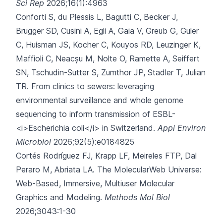
Sci Rep
2026;16(1):4963
Conforti S, du Plessis L, Bagutti C, Becker J,
Brugger SD, Cusini A,
Egli A, Gaia V, Greub G, Guler
C, Huisman JS, Kocher C, Kouyos RD, Leuzinger K,
Maffioli C, Neacșu M, Nolte O, Ramette A, Seiffert
SN, Tschudin-Sutter S, Zumthor JP, Stadler T, Julian
TR.
From clinics to sewers: leveraging
environmental surveillance and whole genome
sequencing to inform transmission of ESBL-
<i>Escherichia coli</i> in Switzerland.
Appl Environ
Microbiol
2026;92(5):e0184825
Cortés Rodríguez FJ, Krapp LF, Meireles FTP, Dal
Peraro M, Abriata LA.
The MolecularWeb Universe:
Web-Based, Immersive, Multiuser Molecular
Graphics and Modeling.
Methods Mol Biol
2026;3043:1-30