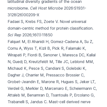
latitudinal diversity gradients of the ocean
microbiome.
Cell Host Microbe
2026:S1931-
3128(26)00209-X
Fadaei S, Krebs FS, Zoete V.
Novel universal
domain-centric method for protein classification.
Sci Rep
2026;16(1):11850
Falquet M, El Ahanidi H, Gomez-Cadena A, Su Z,
Cornu A, Wyss T,
Kizil B, Pick R, Falamaki K,
Wirapati P, Fiordi B, Senoner I, Maresca DC, Kallal
N, Guedj D, Kreutzfeldt M, Tille JC, Leblond MM,
Michaud K, Pesce S, Candiani S, Golebski K,
Dagher J, Charrier M, Pressacco Brossier C,
Grobet-Jeandin E, Marone R, Hugues S, Jeker LT,
Verdeil G, Merkler D, Marcenaro E, Scheiermann C,
Attaleb M, Benamran D, Tsantoulis P, Ercolano G,
Trabanelli S, Jandus C.
Mast-cell derived nerve