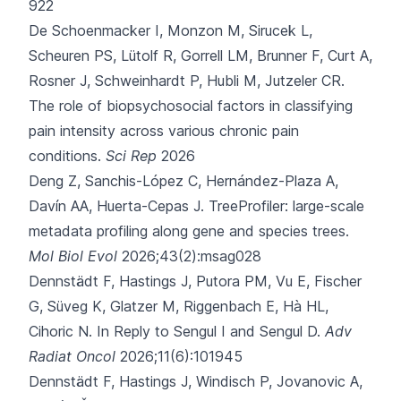
922
De Schoenmacker I, Monzon M, Sirucek L,
Scheuren PS, Lütolf R, Gorrell LM,
Brunner F, Curt A,
Rosner J, Schweinhardt P, Hubli M, Jutzeler CR.
The role of biopsychosocial factors in classifying
pain intensity across various chronic pain
conditions.
Sci Rep
2026
Deng Z, Sanchis-López C, Hernández-Plaza A,
Davín AA, Huerta-Cepas J.
TreeProfiler: large-scale
metadata profiling along gene and species trees.
Mol Biol Evol
2026;43(2):msag028
Dennstädt F, Hastings J, Putora PM, Vu E, Fischer
G, Süveg K,
Glatzer M, Riggenbach E, Hà HL,
Cihoric N.
In Reply to Sengul I and Sengul D.
Adv
Radiat Oncol
2026;11(6):101945
Dennstädt F, Hastings J, Windisch P, Jovanovic A,