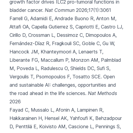
growth factor drives ILC2 pro-tumoral functions in
bladder cancer.
Nat Commun
2026;17(1):3061
Farrell G, Adamidi E, Andrade Buono R, Anton M,
Attafi OA, Capella Gutierrez S,
Capriotti E, Castro LJ,
Cirillo D, Crossman L, Dessimoz C, Dimopoulos A,
Fernández-Díaz R, Fragkouli SC, Goble C, Gu W,
Hancock JM, Khanteymoori A, Lenaerts T,
Liberante FG, Maccallum P, Monzon AM, Palmblad
M, Poveda L, Radulescu O, Shields DC, Sufi S,
Vergoulis T, Psomopoulos F, Tosatto SCE.
Open
and sustainable AI: challenges, opportunities and
the road ahead in the life sciences.
Nat Methods
2026
Fayad C, Mussalo L, Afonin A, Lampinen R,
Hakkarainen H, Hensel AK,
Yahfoufi K, Behzadpour
D, Penttilä E, Koivisto AM, Cascione L, Pennings S,