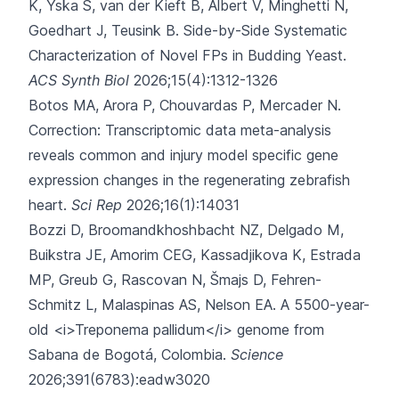
K, Yska S, van der Kieft B,
Albert V, Minghetti N,
Goedhart J, Teusink B.
Side-by-Side Systematic
Characterization of Novel FPs in Budding Yeast.
ACS Synth Biol
2026;15(4):1312-1326
Botos MA, Arora P, Chouvardas P, Mercader N.
Correction: Transcriptomic data meta-analysis
reveals common and injury model specific gene
expression changes in the regenerating zebrafish
heart.
Sci Rep
2026;16(1):14031
Bozzi D, Broomandkhoshbacht NZ, Delgado M,
Buikstra JE, Amorim CEG, Kassadjikova K,
Estrada
MP, Greub G, Rascovan N, Šmajs D, Fehren-
Schmitz L, Malaspinas AS, Nelson EA.
A 5500-year-
old <i>Treponema pallidum</i> genome from
Sabana de Bogotá, Colombia.
Science
2026;391(6783):eadw3020