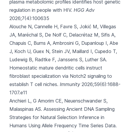
plasma metabolomic profiles identifies host genetic
regulation in people with HIV.
HGG Adv
2026;7(4):100635
Alouche N, Cannelle H, Favre S, Jokić M, Villegas
JA, Maréchal S,
De Nolf C, Delacrétaz M, Sifis A,
Chapuis C, Burns A, Ambrosini G, Dupanloup I, Abe
J, Koch U, Guex N, Stein JV, Maillard I, Cupedo T,
Ludewig B, Radtke F, Janssens S, Luther SA.
Homeostatic mature dendritic cells instruct
fibroblast specialization via Notch2 signaling to
establish T cell niches.
Immunity
2026;59(6):1688-
1707.e11
Anchieri L, G Amorim CE, Neuenschwander S,
Malaspinas AS.
Assessing Ancient DNA Sampling
Strategies for Natural Selection Inference in
Humans Using Allele Frequency Time Series Data.