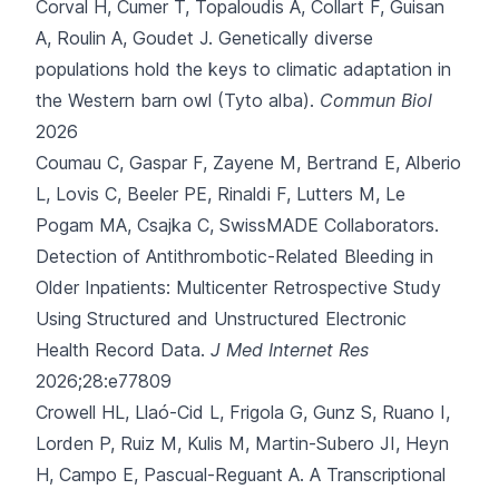
Corval H, Cumer T, Topaloudis A, Collart F, Guisan
A, Roulin A,
Goudet J.
Genetically diverse
populations hold the keys to climatic adaptation in
the Western barn owl (Tyto alba).
Commun Biol
2026
Coumau C, Gaspar F, Zayene M, Bertrand E, Alberio
L, Lovis C,
Beeler PE, Rinaldi F, Lutters M, Le
Pogam MA, Csajka C, SwissMADE Collaborators.
Detection of Antithrombotic-Related Bleeding in
Older Inpatients: Multicenter Retrospective Study
Using Structured and Unstructured Electronic
Health Record Data.
J Med Internet Res
2026;28:e77809
Crowell HL, Llaó-Cid L, Frigola G, Gunz S, Ruano I,
Lorden P,
Ruiz M, Kulis M, Martin-Subero JI, Heyn
H, Campo E, Pascual-Reguant A.
A Transcriptional