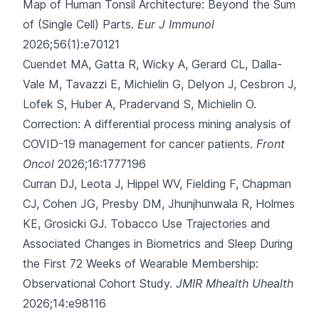
Map of Human Tonsil Architecture: Beyond the Sum
of (Single Cell) Parts.
Eur J Immunol
2026;56(1):e70121
Cuendet MA, Gatta R, Wicky A, Gerard CL, Dalla-
Vale M, Tavazzi E,
Michielin G, Delyon J, Cesbron J,
Lofek S, Huber A, Pradervand S, Michielin O.
Correction: A differential process mining analysis of
COVID-19 management for cancer patients.
Front
Oncol
2026;16:1777196
Curran DJ, Leota J, Hippel WV, Fielding F, Chapman
CJ, Cohen JG,
Presby DM, Jhunjhunwala R, Holmes
KE, Grosicki GJ.
Tobacco Use Trajectories and
Associated Changes in Biometrics and Sleep During
the First 72 Weeks of Wearable Membership:
Observational Cohort Study.
JMIR Mhealth Uhealth
2026;14:e98116