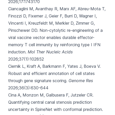
2026;17:1743170
Ciancaglini M, Avanthay R, Marx AF, Abreu-Mota T,
Finozzi D, Fixemer J,
Geier F, Burri D, Wagner I,
Vincenti I, Kreuzfeldt M, Merkler D, Zimmer G,
Pinschewer DD.
Non-cytolytic re-engineering of a
viral vaccine vector enables durable effector-
memory T cell immunity by reinforcing type I IFN
induction.
Mol Ther Nucleic Acids
2026;37(1):102852
Ciernik L, Kraft A, Barkmann F, Yates J, Boeva V.
Robust and efficient annotation of cell states
through gene signature scoring.
Genome Res
2026;36(3):630-644
Cina A, Monzon M, Galbusera F, Jutzeler CR.
Quantifying central canal stenosis prediction
uncertainty in SpineNet with conformal prediction.