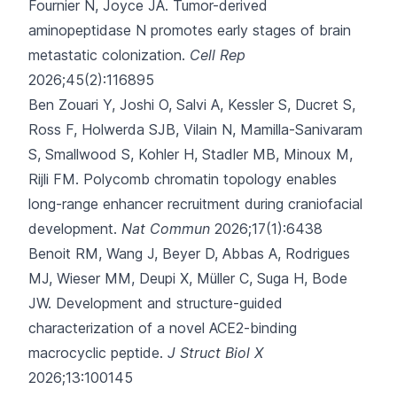
Fournier N, Joyce JA.
Tumor-derived
aminopeptidase N promotes early stages of brain
metastatic colonization.
Cell Rep
2026;45(2):116895
Ben Zouari Y, Joshi O, Salvi A, Kessler S, Ducret S,
Ross F,
Holwerda SJB, Vilain N, Mamilla-Sanivaram
S, Smallwood S, Kohler H, Stadler MB, Minoux M,
Rijli FM.
Polycomb chromatin topology enables
long-range enhancer recruitment during craniofacial
development.
Nat Commun
2026;17(1):6438
Benoit RM, Wang J, Beyer D, Abbas A, Rodrigues
MJ, Wieser MM,
Deupi X, Müller C, Suga H, Bode
JW.
Development and structure-guided
characterization of a novel ACE2-binding
macrocyclic peptide.
J Struct Biol X
2026;13:100145