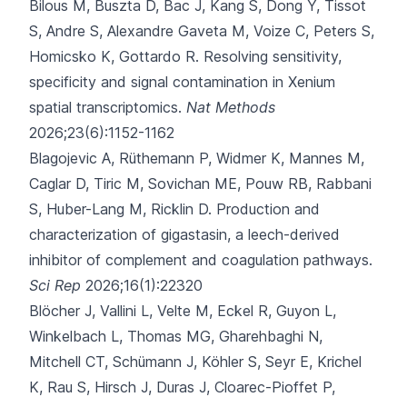
Bilous M, Buszta D, Bac J, Kang S, Dong Y, Tissot
S,
Andre S, Alexandre Gaveta M, Voize C, Peters S,
Homicsko K, Gottardo R.
Resolving sensitivity,
specificity and signal contamination in Xenium
spatial transcriptomics.
Nat Methods
2026;23(6):1152-1162
Blagojevic A, Rüthemann P, Widmer K, Mannes M,
Caglar D, Tiric M,
Sovichan ME, Pouw RB, Rabbani
S, Huber-Lang M, Ricklin D.
Production and
characterization of gigastasin, a leech-derived
inhibitor of complement and coagulation pathways.
Sci Rep
2026;16(1):22320
Blöcher J, Vallini L, Velte M, Eckel R, Guyon L,
Winkelbach L,
Thomas MG, Gharehbaghi N,
Mitchell CT, Schümann J, Köhler S, Seyr E, Krichel
K, Rau S, Hirsch J, Duras J, Cloarec-Pioffet P,