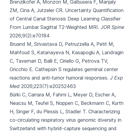
Brenzikofer A, Monzon M, Galbusera F, Manjaly
ZM, Cina A, Jutzeler CR.
Uncertainty Quantification
of Central Canal Stenosis Deep Learning Classifier
From Lumbar Sagittal T2-Weighted MRI.
JOR Spine
2026;9(2):e70184
Bruand M, Srivastava D, Petruzzella A, Petit M,
Mahfoud S, Katanayeva N,
Kasapoglu A, Landragin
C, Tavernari D, Balli E, Ciriello G, Petrova TV,
Oricchio E.
Cathepsin S regulates germinal center
reactions and anti-tumor humoral responses.
J Exp
Med
2026;223(7):e20252463
Bürki C, Carrara M, Fahrni L, Meyer D, Escher A,
Neacsu M,
Teufel S, Noppen C, Beckmann C, Kurth
H, Singer F, du Plessis L, Stadler T.
Characterizing
co-circulating respiratory virus genomic diversity in
Switzerland with hybrid-capture sequencing and