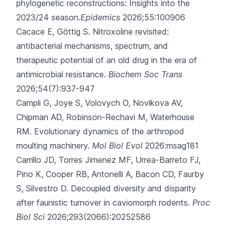
phylogenetic reconstructions: Insights into the
2023/24 season.
Epidemics
2026;55:100906
Cacace E, Göttig S.
Nitroxoline revisited:
antibacterial mechanisms, spectrum, and
therapeutic potential of an old drug in the era of
antimicrobial resistance.
Biochem Soc Trans
2026;54(7):937-947
Campli G, Joye S, Volovych O, Novikova AV,
Chipman AD, Robinson-Rechavi M,
Waterhouse
RM.
Evolutionary dynamics of the arthropod
moulting machinery.
Mol Biol Evol
2026:msag181
Carrillo JD, Torres Jimenez MF, Urrea-Barreto FJ,
Pino K, Cooper RB, Antonelli A,
Bacon CD, Faurby
S, Silvestro D.
Decoupled diversity and disparity
after faunistic turnover in caviomorph rodents.
Proc
Biol Sci
2026;293(2066):20252586