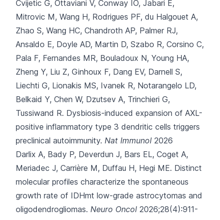
Cvijetic G, Ottaviani V, Conway IO, Jabari E,
Mitrovic M, Wang H,
Rodrigues PF, du Halgouet A,
Zhao S, Wang HC, Chandroth AP, Palmer RJ,
Ansaldo E, Doyle AD, Martin D, Szabo R, Corsino C,
Pala F, Fernandes MR, Bouladoux N, Young HA,
Zheng Y, Liu Z, Ginhoux F, Dang EV, Darnell S,
Liechti G, Lionakis MS, Ivanek R, Notarangelo LD,
Belkaid Y, Chen W, Dzutsev A, Trinchieri G,
Tussiwand R.
Dysbiosis-induced expansion of AXL-
positive inflammatory type 3 dendritic cells triggers
preclinical autoimmunity.
Nat Immunol
2026
Darlix A, Bady P, Deverdun J, Bars EL, Coget A,
Meriadec J,
Carrière M, Duffau H, Hegi ME.
Distinct
molecular profiles characterize the spontaneous
growth rate of IDHmt low-grade astrocytomas and
oligodendrogliomas.
Neuro Oncol
2026;28(4):911-