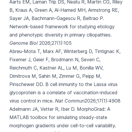
Aarts EM, Laman Trip DS, Neatu R, Martin CG, Riley
B, Kraus A,
Green A, Al-Hamed MH, Armstrong RE,
Sayer JA, Bachmann-Gagescu R, Beltrao P.
Network-based framework for studying etiology
and phenotypic diversity in primary ciliopathies.
Genome Biol
2026;27(1):105
Abreu-Mota T, Marx AF, Winterberg D, Tintignac K,
Fixemer J, Geier F,
Brodmann N, Seven C,
Reichmuth C, Kastner AL, Lu M, Bonilla WV,
Dimitrova M, Sahin M, Zimmer G, Peipp M,
Pinschewer DD.
B cell immunity to the Lassa virus
glycoprotein is a correlate of vaccination-induced
virus control in mice.
Nat Commun
2026;17(1):4908
Adelmann JA, Vetter R, Iber D.
MorphoGrad: A
MATLAB toolbox for simulating steady-state
morphogen gradients under cell-to-cell variability.