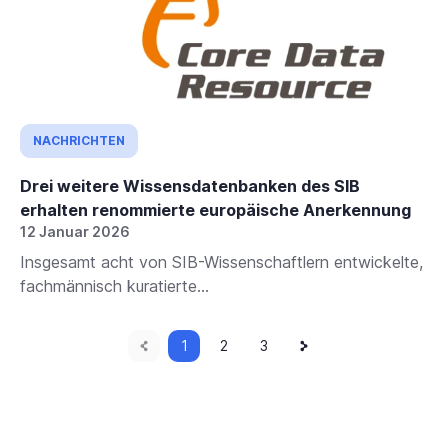
NACHRICHTEN
Drei weitere Wissensdatenbanken des SIB
erhalten renommierte europäische Anerkennung
12 Januar 2026
Insgesamt acht von SIB-Wissenschaftlern entwickelte,
fachmännisch kuratierte...
Vorherige
Aktuelle
Nächste
Paginierung
1
Seite
2
Seite
3
Seite
Seite
Seite