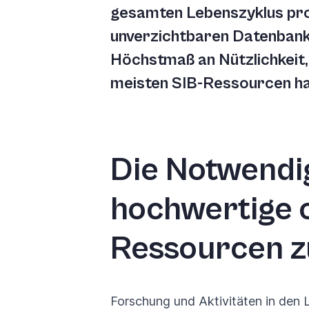
gesamten Lebenszyklus profi
you
navigate
unverzichtbaren Datenbanke
and
Höchstmaß an Nützlichkeit,
interact
meisten SIB-Ressourcen h
with
the
content.
Die Notwendig
hochwertige 
Ressourcen z
Forschung und Aktivitäten in den