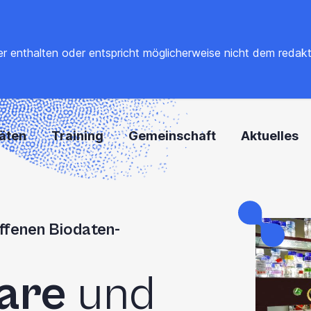
 enthalten oder entspricht möglicherweise nicht dem redaktione
täten
Training
Gemeinschaft
Aktuelles
offenen Biodaten-
are
und