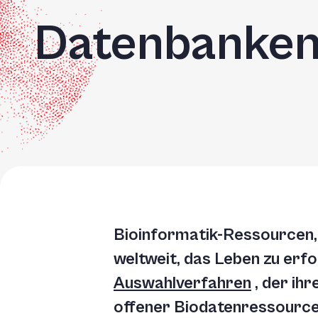
Accessibility
screen
Datenbanke
reader,
press
'Ctrl
+
/'.
This
shortcut
activates
the
Bioinformatik-Ressourcen, 
screen
weltweit, das Leben zu erf
reader
Auswahlverfahren
, der ihr
to
offener Biodatenressource
help