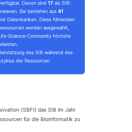
 verfügbar. Davon sind
17
als SIB-
ewiesen. Sie bestehen aus
41
und Datenbanken. Diese führenden
nressourcen werden
ausgewählt
,
Life-Science-Community höchste
rleisten.
terstützung des SIB während des
zyklus der Ressourcen
novation (SBFI) das SIB im Jahr
sourcen für die Bioinformatik zu