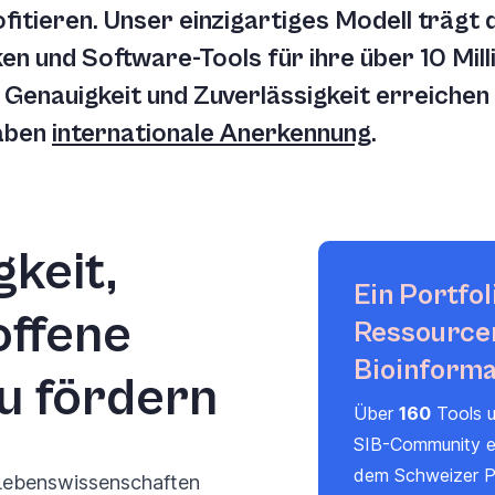
tieren. Unser einzigartiges Modell trägt d
n und Software-Tools für ihre über 10 Mill
 Genauigkeit und Zuverlässigkeit erreichen
aben
internationale Anerkennung
.
keit,
Ein Portfol
offene
Ressourcen
Bioinforma
u fördern
Über
160
Tools 
SIB-Community en
dem Schweizer Po
 Lebenswissenschaften