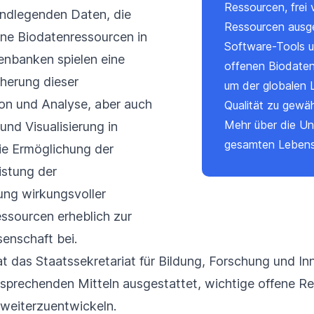
Ressourcen, frei
undlegenden Daten, die
Ressourcen ausg
ene Biodatenressourcen in
Software-Tools 
nbanken spielen eine
offenen Biodate
cherung dieser
um der globalen 
on und Analyse, aber auch
Qualität zu gewäh
Mehr über
die Un
und Visualisierung in
gesamten Lebens
ie Ermöglichung der
istung der
ung wirkungsvoller
ssourcen erheblich zur
enschaft bei.
t das Staatssekretariat für Bildung, Forschung und In
prechenden Mitteln ausgestattet, wichtige offene Res
d weiterzuentwickeln.