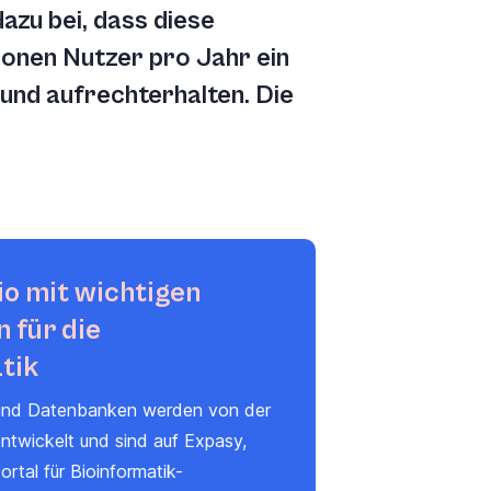
azu bei, dass diese
ionen Nutzer pro Jahr ein
 und aufrechterhalten. Die
io mit wichtigen
 für die
tik
und Datenbanken werden von der
twickelt und sind auf
Expasy
,
rtal für Bioinformatik-