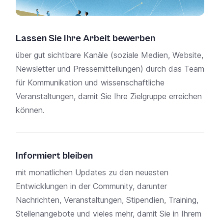
Lassen Sie Ihre Arbeit bewerben
Fin
ben
über gut sichtbare Kanäle (soziale Medien, Website,
Newsletter und Pressemitteilungen) durch das Team
Wir 
für Kommunikation und wissenschaftliche
oder
Veranstaltungen, damit Sie Ihre Zielgruppe erreichen
dami
können.
z. B
man
Biok
Informiert bleiben
mit monatlichen Updates zu den neuesten
Hol
Entwicklungen in der Community, darunter
Ihr
Nachrichten, Veranstaltungen, Stipendien, Training,
Stellenangebote und vieles mehr, damit Sie in Ihrem
Uns