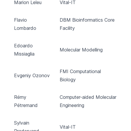
Marion Leleu
Vital-IT
Flavio
DBM Bioinformatics Core
Lombardo
Facility
Edoardo
Molecular Modelling
Missiaglia
FMI Computational
Evgeniy Ozonov
Biology
Rémy
Computer-aided Molecular
Pétremand
Engineering
Sylvain
Vital-IT
Pradervand