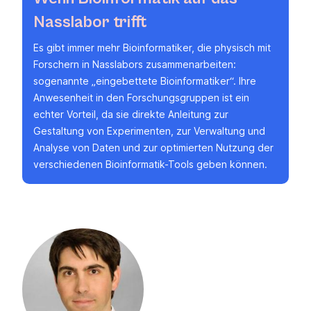
Nasslabor trifft
Es gibt immer mehr Bioinformatiker, die physisch mit
Forschern in Nasslabors zusammenarbeiten:
sogenannte „eingebettete Bioinformatiker“. Ihre
Anwesenheit in den Forschungsgruppen ist ein
echter Vorteil, da sie direkte Anleitung zur
Gestaltung von Experimenten, zur Verwaltung und
Analyse von Daten und zur optimierten Nutzung der
verschiedenen Bioinformatik-Tools geben können.