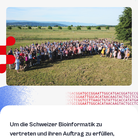
ATGACGGATGCCGGAATTGGCATGACGGATGCC
ATGCCGGAATTGGCACATAACAAGTACTGCCTC
TGCCTCGGTCCTTAAGCTGTATTGCACCATATG
GATGCCGGAATTGGCACATAACAAGTACTGCCT
Um die Schweizer Bioinformatik zu
vertreten und ihren Auftrag zu erfüllen,