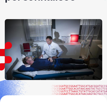
ATGACGGATGCCGGAATTGGCATGACGGATGCC
ATGCCGGAATTGGCACATAACAAGTACTGCCTC
TGCCTCGGTCCTTAAGCTGTATTGCACCATATG
GATGCCGGAATTGGCACATAACAAGTACTGCCT