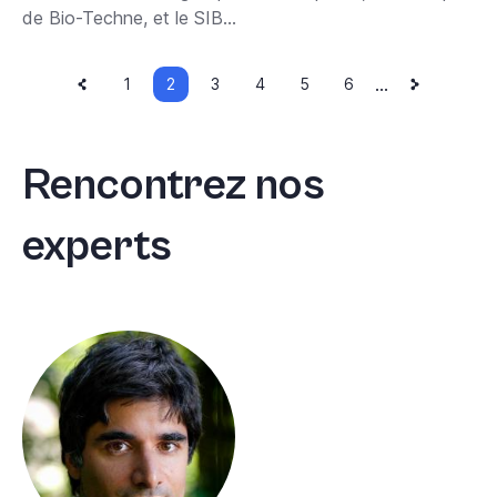
de Bio-Techne, et le SIB...
Page
Current
Next
Pagination
…
Page
1
2
Page
3
Page
4
Page
5
Page
6
précédente
page
page
Rencontrez nos
experts