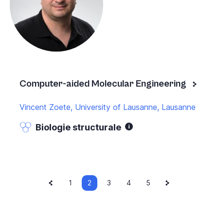
Computer-aided Molecular Engineering
Vincent Zoete, University of Lausanne, Lausanne
Biologie structurale
Page
Current
Next
Pagination
Page
1
2
Page
3
Page
4
Page
5
précédente
page
page