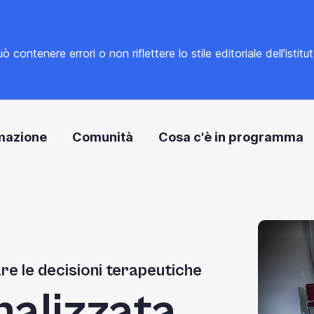
tenere errori o non riflettere lo stile editoriale dell'istitu
mazione
Comunità
Cosa c'è in programma
are le decisioni terapeutiche
nalizzata