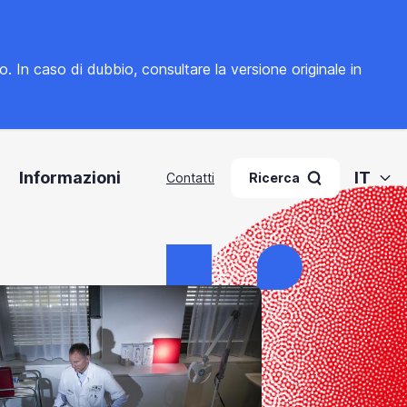
to. In caso di dubbio, consultare la
versione originale in
Informazioni
IT
Contatti
Ricerca