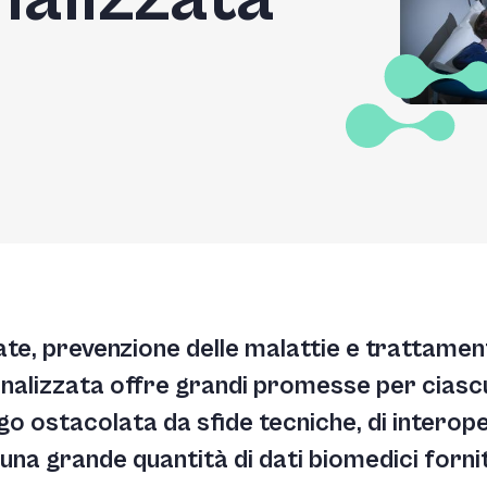
ate, prevenzione delle malattie e trattament
onalizzata offre grandi promesse per ciascun
 ostacolata da sfide tecniche, di interopera
na grande quantità di dati biomedici forniti 