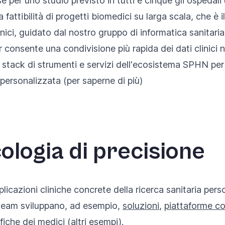
e per uno studio previsto in tutti e cinque gli ospedali u
fattibilità di progetti biomedici su larga scala, che è 
clinici, guidato dal nostro gruppo di informatica sanitari
r consente
una condivisione più rapida dei dati clinici
o
stack di strumenti e servizi dell'ecosistema SPHN per 
 personalizzata
(per saperne di più)
ologia di precisione
plicazioni cliniche concrete della ricerca sanitaria pers
i team sviluppano, ad esempio,
soluzioni
,
piattaforme co
fiche dei medici (
altri esempi
).