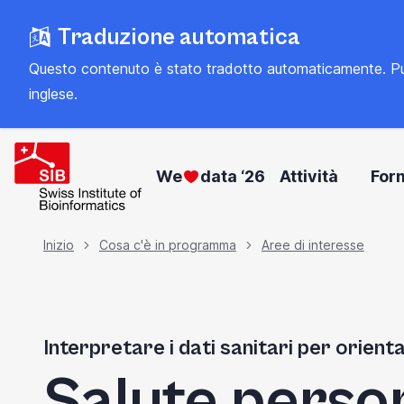
Vai
Traduzione automatica
al
contenuto
Questo contenuto è stato tradotto automaticamente. Può con
principale
inglese
.
We
data ‘26
Attività
For
Briciola
Inizio
Cosa c'è in programma
Aree di interesse
di
Interpretare i dati sanitari per orient
pane
Salute perso