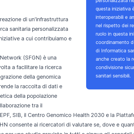
personalizzata nel
questa iniziativa 
interoperabili e a
reazione di un'infrastruttura
nel rispetto dei re
rca sanitaria personalizzata
ruolo in questa i
niziative a cui contribuiamo e
coordinamento de
di Informatica san
 Network (SFGN) è una
anche creato
la 
ta a facilitare la ricerca
condivisione sicura
sanitari sensibili.
egrazione della genomica
ende la raccolta di dati e
etica della popolazione
llaborazione tra il
F, SIB, il Centro Genomico Health 2030 e la Piattaf
SPHN
consente ai ricercatori di valutare se, dove e quan