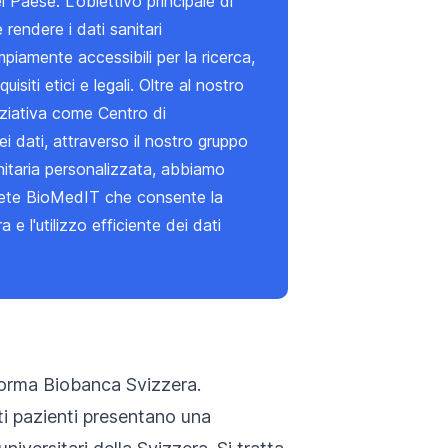
 Paese. L'obiettivo principale di
è rendere i dati sanitari
mpiamente accessibili per la ricerca,
quisiti etici e legali. Oltre al nostro
niziativa come Centro di
i dati, attraverso
il
nostro
gruppo
itaria personalizzata,
abbiamo
rete BioMedIT
che consente la
 e l'utilizzo efficiente dei dati
orma Biobanca Svizzera.
ti pazienti presentano una