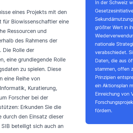
In der Schweiz 
Gesetzesinitiativ
nisse eines Projekts mit den
Sekundärnutzung 
t für Biowissenschaftler eine
größter Wert in 
che Ressourcen und
Wiederverwendung
ßerhalb des Rahmens der
nationale Strate
 Die Rolle der
verabschiedet. Si
en, eine grundlegende Rolle
Daten, die aus öf
sdaten zu spielen. Diese
stammen, offen z
Prinzipien entsp
en eine Reihe von
ein
Aktionsplan
mi
 Informatik, Kuratierung,
Einreichung von 
m Forscher bei der
Forschungsprojek
rstützen:
Erkunden Sie die
fördern.
re durch den Einsatz dieser
SIB beteiligt sich auch an