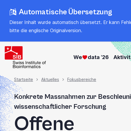
Zum
Automatische Übersetzung
Hauptinhalt
springen
Dieser Inhalt wurde automatisch übersetzt. Er kann Fehler
bitte
die englische Originalversion
.
We
data ‘26
Aktivi
Brotkrümel
Startseite
Aktuelles
Fokusbereiche
Konkrete Massnahmen zur Beschleuni
wissenschaftlicher Forschung
Offene