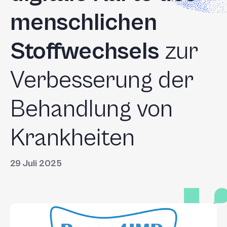
+
menschlichen
/'.
This
Stoffwechsels
zur
shortcut
activates
the
Verbesserung der
screen
reader
Behandlung von
to
help
Krankheiten
you
navigate
and
29 Juli 2025
interact
with
the
content.