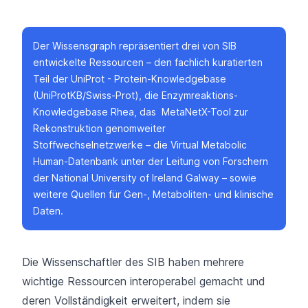
Der Wissensgraph repräsentiert drei von SIB
entwickelte Ressourcen – den fachlich kuratierten
Teil der
UniProt
- Protein-Knowledgebase
(UniProtKB/Swiss-Prot), die Enzymreaktions-
Knowledgebase
Rhea
, das MetaNetX-Tool zur
Rekonstruktion genomweiter
Stoffwechselnetzwerke – die
Virtual Metabolic
Human-Datenbank
unter der Leitung von Forschern
der National University of Ireland Galway – sowie
weitere Quellen für Gen-, Metaboliten- und klinische
Daten.
Die Wissenschaftler des SIB haben mehrere
wichtige Ressourcen interoperabel gemacht und
deren Vollständigkeit erweitert, indem sie