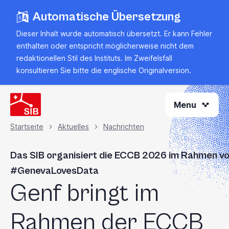
Zum
Automatische Übersetzung
Hauptinhalt
springen
Dieser Inhalt wurde automatisch übersetzt. Er kann Fehler
enthalten oder entspricht möglicherweise nicht dem
redaktionellen Stil des Instituts. Im Zweifelsfall
konsultieren Sie bitte
die englische Originalversion
.
Menu
Startseite
Aktuelles
Nachrichten
Brotkrümel
Das SIB organisiert die ECCB 2026 im Rahmen v
#GenevaLovesData
Genf bringt im
Rahmen der ECCB