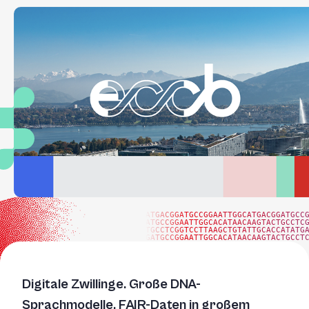
ATGACGGATGCCGGAATTGGCATGACGGATGCC
ATGCCGGAATTGGCACATAACAAGTACTGCCTC
TGCCTCGGTCCTTAAGCTGTATTGCACCATATG
GATGCCGGAATTGGCACATAACAAGTACTGCCT
Digitale Zwillinge. Große DNA-
Sprachmodelle. FAIR-Daten in großem