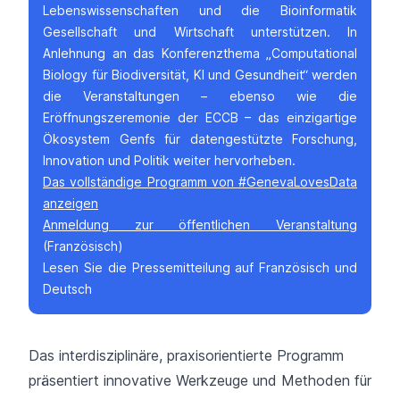
Lebenswissenschaften und die Bioinformatik
Gesellschaft und Wirtschaft unterstützen. In
Anlehnung an das Konferenzthema „Computational
Biology für Biodiversität, KI und Gesundheit“ werden
die Veranstaltungen – ebenso wie die
Eröffnungszeremonie der ECCB – das einzigartige
Ökosystem Genfs für datengestützte Forschung,
Innovation und Politik weiter hervorheben.
Das vollständige Programm von #GenevaLovesData
anzeigen
Anmeldung zur öffentlichen Veranstaltung
(Französisch)
Lesen Sie die Pressemitteilung auf
Französisch
und
Deutsch
Das interdisziplinäre, praxisorientierte Programm
präsentiert innovative Werkzeuge und Methoden für