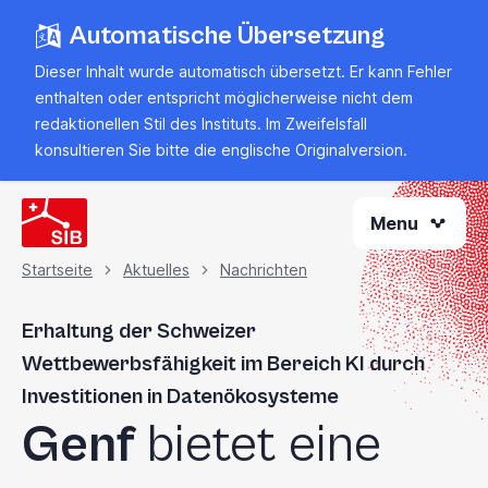
Zum
Automatische Übersetzung
Hauptinhalt
springen
Dieser Inhalt wurde automatisch übersetzt. Er kann Fehler
enthalten oder entspricht möglicherweise nicht dem
redaktionellen Stil des Instituts. Im Zweifelsfall
konsultieren Sie bitte
die englische Originalversion
.
Menu
Startseite
Aktuelles
Nachrichten
Brotkrümel
Erhaltung der Schweizer
Wettbewerbsfähigkeit im Bereich KI durch
Investitionen in Datenökosysteme
Genf
bietet eine