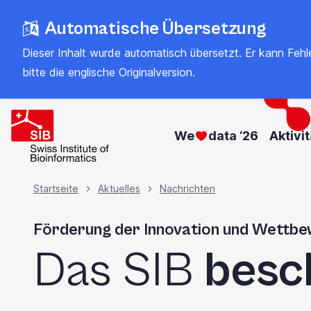
Zum
Automatische Übersetzung
Hauptinhalt
springen
Dieser Inhalt wurde automatisch übersetzt. Er kann Fehler
bitte
die englische Originalversion
.
We
data ‘26
Aktivi
Brotkrümel
Startseite
Aktuelles
Nachrichten
Förderung der Innovation und Wettbe
Das SIB
besc