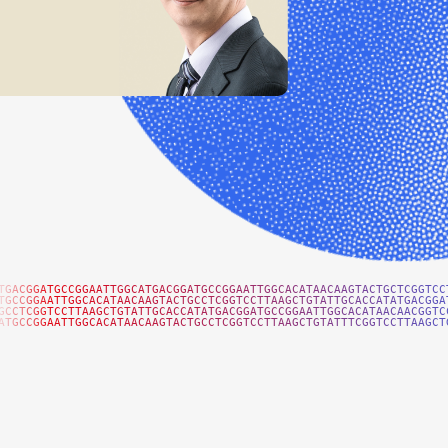
TGACGGATGCCGGAATTGGCATGACGGATGCCGGAATTGGCACATAACAAGTACTGCTCGGTCC
TGCCGGAATTGGCACATAACAAGTACTGCCTCGGTCCTTAAGCTGTATTGCACCATATGACGGA
GCCTCGGTCCTTAAGCTGTATTGCACCATATGACGGATGCCGGAATTGGCACATAACAACGGTC
ATGCCGGAATTGGCACATAACAAGTACTGCCTCGGTCCTTAAGCTGTATTTCGGTCCTTAAGCT