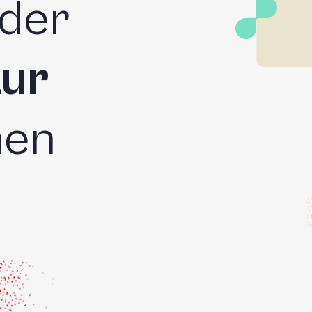
der
zur
hen
A
A
T
G