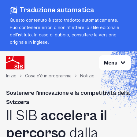
Vai
Traduzione automatica
al
contenuto
Questo contenuto è stato tradotto automaticamente.
principale
Può contenere errori o non riflettere lo stile editoriale
dell'istituto. In caso di dubbio, consultare la
versione
originale in inglese
.
Menu
Inizio
Cosa c'è in programma
Notizie
Briciola
Sostenere l'innovazione e la competitività della
di
Svizzera
Il SIB
accelera il
pane
percorso
dalla