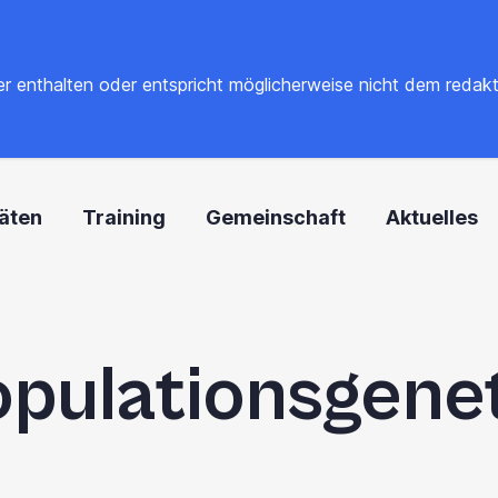
 enthalten oder entspricht möglicherweise nicht dem redaktione
täten
Training
Gemeinschaft
Aktuelles
pulationsgene