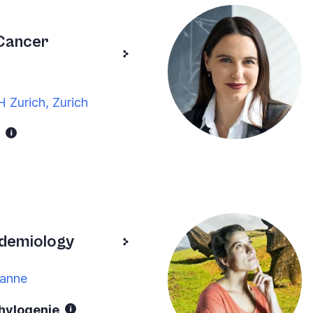
Cancer
 Zurich, Zurich
idemiology
sanne
Phylogenie