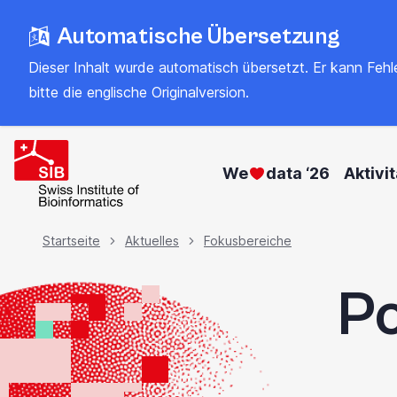
Zum
Automatische Übersetzung
Hauptinhalt
springen
Dieser Inhalt wurde automatisch übersetzt. Er kann Fehler
bitte
die englische Originalversion
.
We
data ‘26
Aktivi
Brotkrümel
Startseite
Aktuelles
Fokusbereiche
Po