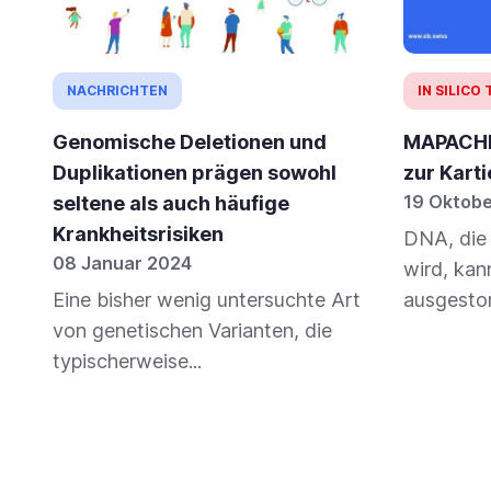
NACHRICHTEN
IN SILICO
Genomische Deletionen und
MAPACHE:
Duplikationen prägen sowohl
zur Kart
19 Oktob
seltene als auch häufige
Krankheitsrisiken
DNA, die
08 Januar 2024
wird, kan
Eine bisher wenig untersuchte Art
ausgestor
von genetischen Varianten, die
typischerweise...
Paginierung