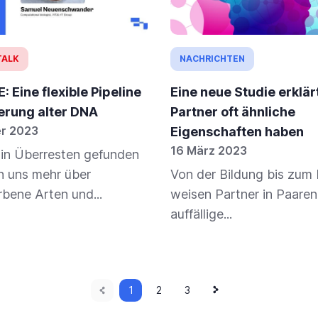
 TALK
NACHRICHTEN
 Eine flexible Pipeline
Eine neue Studie erklä
ierung alter DNA
Partner oft ähnliche
er 2023
Eigenschaften haben
16 März 2023
 in Überresten gefunden
n uns mehr über
Von der Bildung bis zum 
bene Arten und...
weisen Partner in Paaren
auffällige...
Vorherige
Nächste
Aktuelle
1
Seite
2
Seite
3
Seite
Seite
Seite