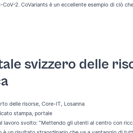
-CoV-2. CoVariants è un eccellente esempio di ciò che 
tale svizzero delle ris
ca
rto delle risorse
,
Core-IT
, Losanna
icato stampa
,
portale
lavoro svolto: "Mettendo gli utenti al centro con ricch
o è un risultato straordinario che va a vantaggio di tut