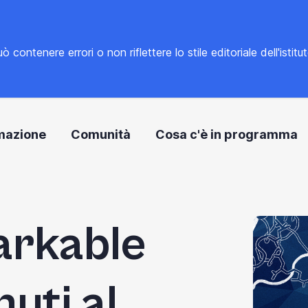
tenere errori o non riflettere lo stile editoriale dell'istitu
mazione
Comunità
Cosa c'è in programma
rkable
uti al