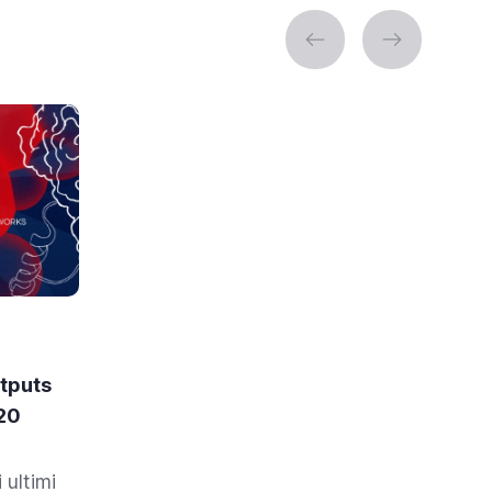
tputs
020
 ultimi