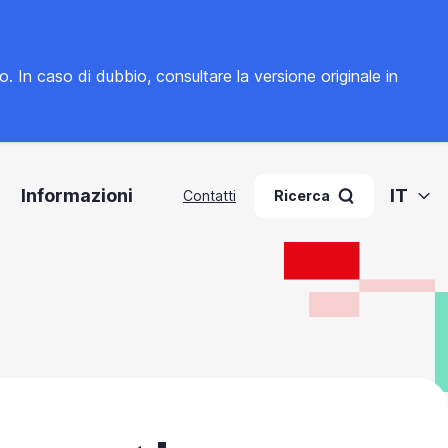
to. In caso di dubbio, consultare la
versione originale in
Informazioni
IT
Contatti
Ricerca