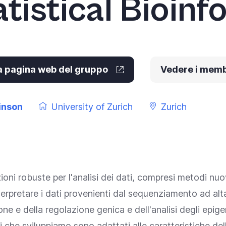
atistical Bioin
la pagina web del gruppo
Vedere i memb
inson
University of Zurich
Zurich
ni robuste per l'analisi dei dati, compresi metodi nuovi 
terpretare i dati provenienti dal sequenziamento ad alt
 e della regolazione genica e dell'analisi degli epigen
todi che sviluppiamo sono adattati alle caratteristiche d