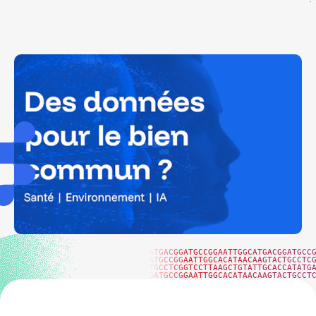
ATGACGGATGCCGGAATTGGCATGACGGATGCC
ATGCCGGAATTGGCACATAACAAGTACTGCCTC
TGCCTCGGTCCTTAAGCTGTATTGCACCATATG
GATGCCGGAATTGGCACATAACAAGTACTGCCT