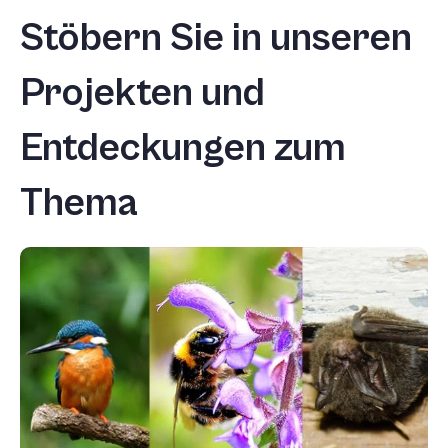
+
Stöbern Sie in unseren
/'.
This
Projekten und
shortcut
activates
Entdeckungen zum
the
screen
reader
Thema
to
help
you
navigate
and
interact
with
the
content.