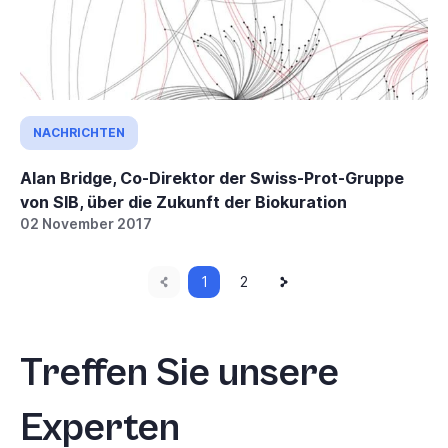
NACHRICHTEN
Alan Bridge, Co-Direktor der Swiss-Prot-Gruppe
von SIB, über die Zukunft der Biokuration
02 November 2017
Vorherige
Aktuelle
Nächste
Paginierung
1
Seite
2
Seite
Seite
Seite
Treffen Sie unsere
Experten