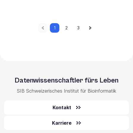
Vorherige
Aktuelle
Nächste
Paginierung
1
Seite
2
Seite
3
Seite
Seite
Seite
Datenwissenschaftler fürs Leben
SIB Schweizerisches Institut für Bioinformatik
Kontakt
Karriere