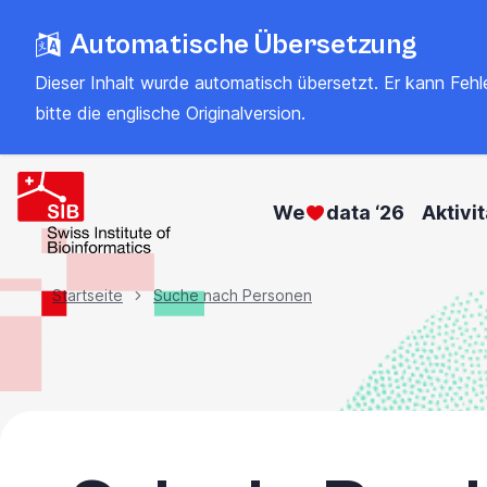
Zum
Automatische Übersetzung
Hauptinhalt
springen
Dieser Inhalt wurde automatisch übersetzt. Er kann Fehler
bitte
die englische Originalversion
.
We
data ‘26
Aktivi
Brotkrümel
Startseite
Suche nach Personen