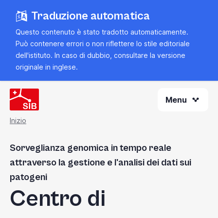
Vai
Traduzione automatica
al
contenuto
Questo contenuto è stato tradotto automaticamente.
principale
Può contenere errori o non riflettere lo stile editoriale
dell'istituto. In caso di dubbio, consultare la
versione
originale in inglese
.
Menu
Inizio
Briciola
Sorveglianza genomica in tempo reale
di
attraverso la gestione e l'analisi dei dati sui
pane
patogeni
Centro di