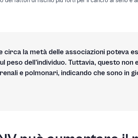
i fattori di rischio più forti per il cancro al seno e al
circa la metà delle associazioni poteva e
ul peso dell'individuo. Tuttavia, questo non e
 renali e polmonari, indicando che sono in