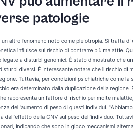
NV può aumentare il r
verse patologie
 un altro fenomeno noto come pleiotropia. Si tratta di
etica influisce sul rischio di contrarre più malattie.
le legate a disturbi genomici. È stato dimostrato che
 disturbi diversi. È interessante notare che il rischio d
egione. Tuttavia, per condizioni psichiatriche come la s
schio era determinato dalla duplicazione della regione
e rappresenta un fattore di rischio per molte malattie
za dell'aumento di peso di questi individui. "Abbiamo
 dall'effetto della CNV sul peso dell'individuo. Tuttavi
lmonari, indicando che sono in gioco meccanismi altern