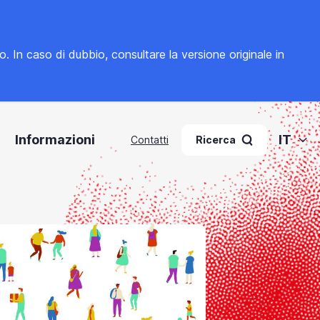
to. In caso di dubbio, consultare la
versione originale in
Informazioni
IT
Contatti
Ricerca