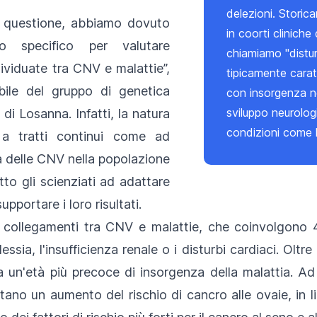
delezioni. Storic
a questione, abbiamo dovuto
in coorti cliniche 
co specifico per valutare
chiamiamo "distur
ndividuate tra CNV e malattie”,
tipicamente caratt
bile del gruppo di genetica
con insorgenza nel
sviluppo neurolog
 di Losanna. Infatti, la natura
condizioni come 
o a tratti continui come ad
tà delle CNV nella popolazione
to gli scienziati ad adattare
supportare i loro risultati.
73 collegamenti tra CNV e malattie, che coinvolgono
ssia, l'insufficienza renale o i disturbi cardiaci. Oltre
 un'età più precoce di insorgenza della malattia. Ad
ano un aumento del rischio di cancro alle ovaie, in li