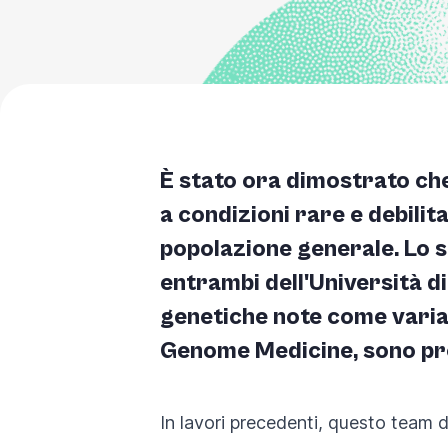
you
navigate
and
interact
with
the
È stato ora dimostrato che
content.
a condizioni rare e debilita
popolazione generale. Lo s
entrambi dell'Università d
genetiche note come variant
Genome Medicine,
sono pro
In lavori precedenti, questo team d