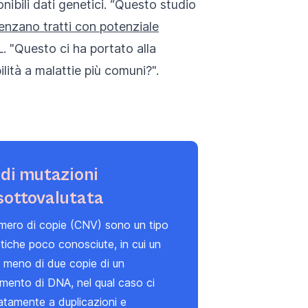
nibili dati genetici. “Questo studio
enzano tratti con potenziale
. "Questo ci ha portato alla
ità a malattie più comuni?".
 di mutazioni
sottovalutata
umero di copie (CNV) sono un tipo
tiche poco conosciute, in cui un
o meno di due copie di un
mento di DNA, nel qual caso ci
catamente a duplicazioni e