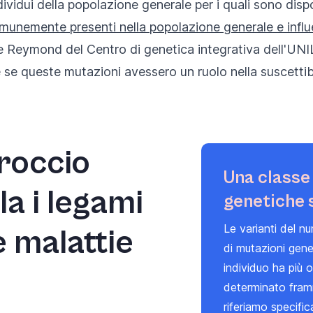
vidui della popolazione generale per i quali sono dispo
unemente presenti nella popolazione generale e influ
e Reymond del Centro di genetica integrativa dell'UNIL
e queste mutazioni avessero un ruolo nella suscettibil
roccio
Una classe
la i legami
genetiche 
Le varianti del n
e malattie
di mutazioni gene
individuo ha più 
determinato fram
riferiamo specifi