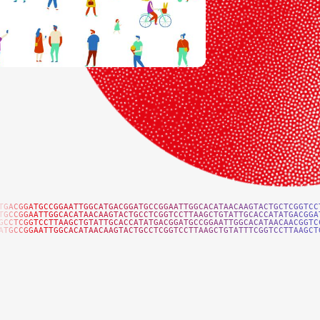
TGACGGATGCCGGAATTGGCATGACGGATGCCGGAATTGGCACATAACAAGTACTGCTCGGTCC
TGCCGGAATTGGCACATAACAAGTACTGCCTCGGTCCTTAAGCTGTATTGCACCATATGACGGA
GCCTCGGTCCTTAAGCTGTATTGCACCATATGACGGATGCCGGAATTGGCACATAACAACGGTC
ATGCCGGAATTGGCACATAACAAGTACTGCCTCGGTCCTTAAGCTGTATTTCGGTCCTTAAGCT