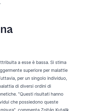
.
ina
tribuita a esse è bassa. Si stima
leggermente superiore per malattie
uttavia, per un singolo individuo,
attia di diversi ordini di
netiche. "Questi risultati hanno
dividui che possiedono queste
su misura", commenta
Zoltá
n Kutalik.