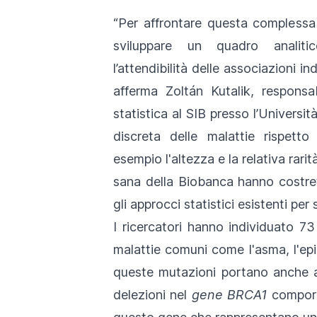
“Per affrontare questa compless
sviluppare un quadro analiti
l’attendibilità delle associazioni i
afferma
Zoltá
n Kutalik, responsa
statistica al SIB presso l’Università
discreta delle malattie rispett
esempio l'altezza e la relativa rari
sana della Biobanca hanno costret
gli approcci statistici esistenti per 
I ricercatori hanno individuato 
malattie comuni come l'asma, l'epile
queste mutazioni portano anche a
delezioni nel
gene BRCA1
comport