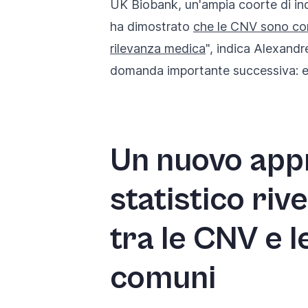
UK Biobank, un'ampia coorte di indi
ha dimostrato
che le CNV sono com
rilevanza medica
", indica Alexandr
domanda importante successiva: e s
Un nuovo app
statistico rive
tra le CNV e l
comuni