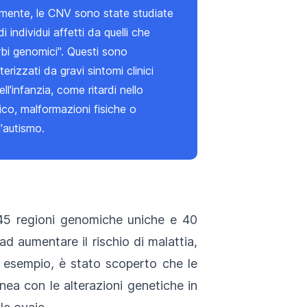
amente, le CNV sono state studiate
di individui affetti da quelli che
bi genomici". Questi sono
erizzati da gravi sintomi clinici
l'infanzia, come ritardi nello
ico, malformazioni fisiche o
l'autismo.
 45 regioni genomiche uniche e 40
 ad aumentare il rischio di malattia,
 esempio, è stato scoperto che le
nea con le alterazioni genetiche in