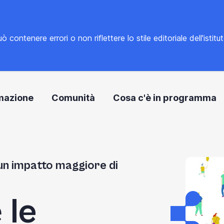
tenere errori o non riflettere lo stile editoriale dell'istitu
mazione
Comunità
Cosa c'è in programma
 un impatto maggiore di
e
le