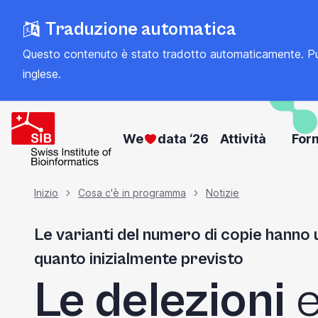
Welcome
Vai
Traduzione automatica
al
to
contenuto
All
Questo contenuto è stato tradotto automaticamente. Può con
principale
inglese
.
in
One
Accessibility
We
data ‘26
Attività
For
screen
reader.
To
Briciola
Inizio
Cosa c'è in programma
Notizie
start
the
Le varianti del numero di copie hanno
di
All
quanto inizialmente previsto
in
pane
Le delezioni
One