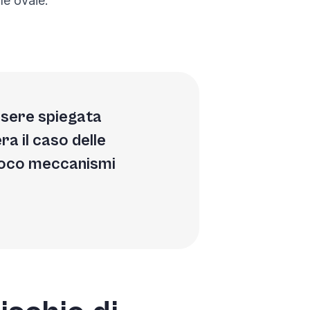
le ovaie.
ssere spiegata
ra il caso delle
 gioco meccanismi