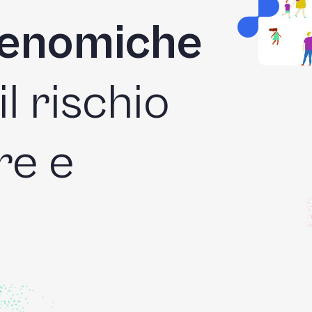
enomiche
l rischio
re e
A
A
T
G