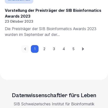
Vorstellung der Preisträger der SIB Bioinformatics
Awards 2023
23 Oktober 2023
Die Preisträger der SIB Bioinformatics Awards 2023
wurden im September auf der...
Vorherige
Aktuelle
Nächste
Paginierung
1
Seite
2
Seite
3
Seite
4
Seite
5
Seite
Seite
Seite
Datenwissenschaftler fürs Leben
SIB Schweizerisches Institut für Bioinformatik