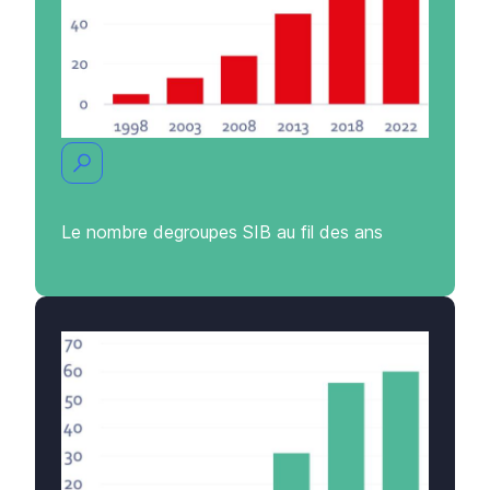
Le nombre de
groupes
SIB
au fil des ans