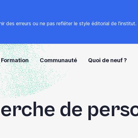
 des erreurs ou ne pas refléter le style éditorial de l’institut
Formation
Communauté
Quoi de neuf ?
erche de pers