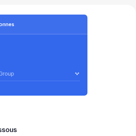
onnes
Group
essous