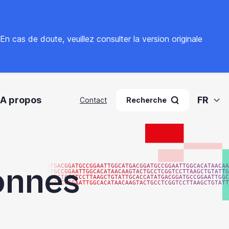
. En cas de doute, veuillez
consulter la version originale
A propos
FR
Contact
Recherche
onnes
ATGACGGATGCCGGAATTGGCATGACGGATGCCGGAATTGGCACATAACAA
ATGCCGGAATTGGCACATAACAAGTACTGCCTCGGTCCTTAAGCTGTATTG
TGCCTCGGTCCTTAAGCTGTATTGCACCATATGACGGATGCCGGAATTGGC
GATGCCGGAATTGGCACATAACAAGTACTGCCTCGGTCCTTAAGCTGTATT