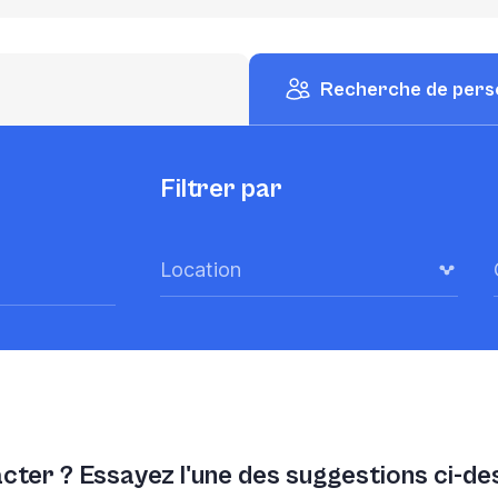
Recherche de pers
Filtrer par
Location
acter ? Essayez l'une des suggestions ci-d