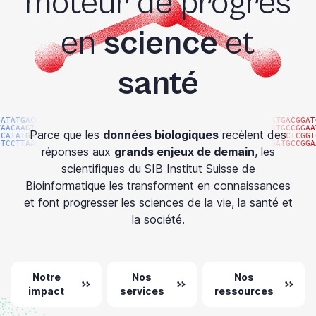
moteur de progrès
en
science
et
santé
CATATGACGG
ATGACGGAT
TAACAAGTAC
ATGCCGGAA
Parce que les
données biologiques
recèlent des
CCATATGACG
TGCCTCGGT
GTCCTTAAGG
GATGCCGGA
réponses aux
grands enjeux de demain
, les
scientifiques du SIB Institut Suisse de
Bioinformatique les transforment en connaissances
et font progresser les sciences de la vie, la santé et
la société.
Notre
Nos
Nos
impact
services
ressources