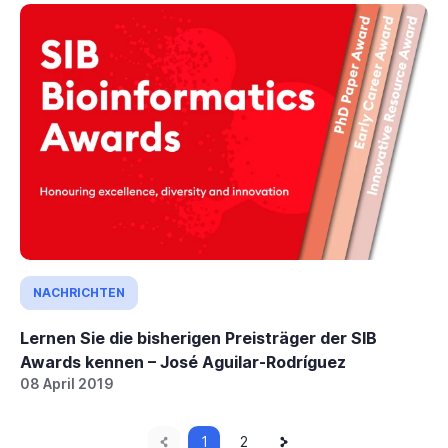
NACHRICHTEN
Lernen Sie die bisherigen Preisträger der SIB
Awards kennen – José Aguilar-Rodríguez
08 April 2019
Vorherige
Aktuelle
Nächste
Paginierung
1
Seite
2