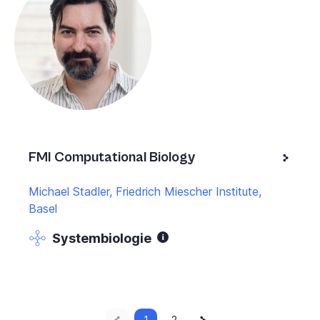
FMI Computational Biology
Michael Stadler, Friedrich Miescher Institute,
Basel
Systembiologie
Vorherige
Aktuelle
Nächste
1
Seite
2