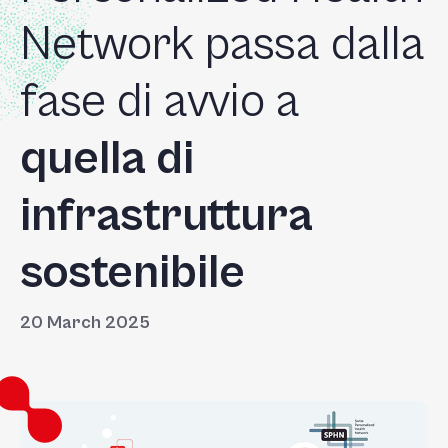
+
Network passa dalla
/'.
This
fase di avvio a
shortcut
activates
the
quella di
screen
reader
infrastruttura
to
help
sostenibile
you
navigate
and
20 March 2025
interact
with
the
content.