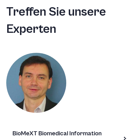
+
Treffen Sie unsere
/'.
This
Experten
shortcut
activates
the
screen
reader
to
help
you
navigate
and
interact
with
the
content.
BioMeXT Biomedical Information