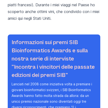
piatti francesi). Durante i miei viaggi nel Paese ho
scoperto anche ottimi vini, che condivido con i miei
amici qui negli Stati Uniti.
Informazioni sui premi SIB
Bioinformatics Awards e sulla
nostra serie di interviste
"Incontra i vincitori delle passate
edizioni dei premi SIB"
Lanciati nel 2008 come iniziativa volta a premiare i
giovani bioinformatici svizzeri, i
SIB Bioinformatics
Awards
hanno fatto molta strada da allora: da un
unico premio nazionale sono diventati oggi tre
diversi riconoscimenti, che premiano 1) i