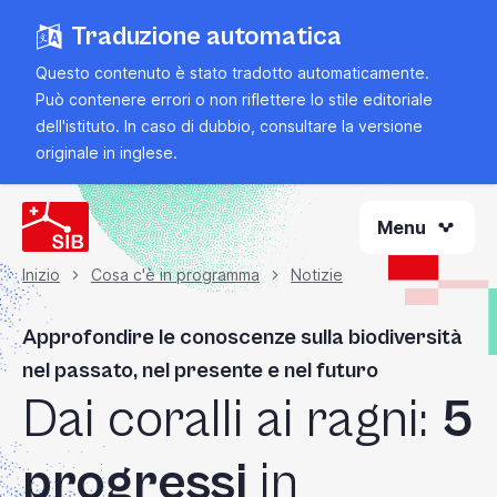
Vai
Traduzione automatica
al
contenuto
Questo contenuto è stato tradotto automaticamente.
principale
Può contenere errori o non riflettere lo stile editoriale
dell'istituto. In caso di dubbio, consultare la
versione
originale in inglese
.
Menu
Inizio
Cosa c'è in programma
Notizie
Briciola
Approfondire le conoscenze sulla biodiversità
di
nel passato, nel presente e nel futuro
Dai coralli ai ragni:
5
pane
progressi
in