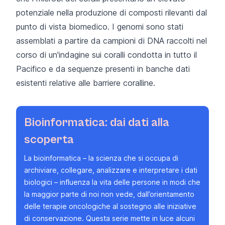
potenziale nella produzione di composti rilevanti dal
punto di vista biomedico. I genomi sono stati
assemblati a partire da campioni di DNA raccolti nel
corso di un'indagine sui coralli condotta in tutto il
Pacifico e da sequenze presenti in banche dati
esistenti relative alle barriere coralline.
Bioinformatica: dai dati alla
scoperta
La bioinformatica – la scienza che si occupa di
archiviare, collegare, analizzare e interpretare i dati
biologici – influenza la vita delle persone in modi che
la maggior parte di noi non vede, dall’orientamento
delle terapie oncologiche al sostegno alle iniziative
di conservazione. Questa serie mette in luce alcuni