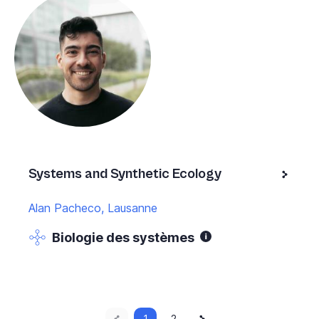
Systems and Synthetic Ecology
Alan Pacheco, Lausanne
Biologie des systèmes
Page
Current
Next
1
Page
2