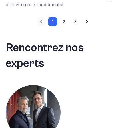
à jouer un rôle fondamental...
Page
Current
Next
Pagination
1
Page
2
Page
3
page
page
précédente
Rencontrez nos
experts