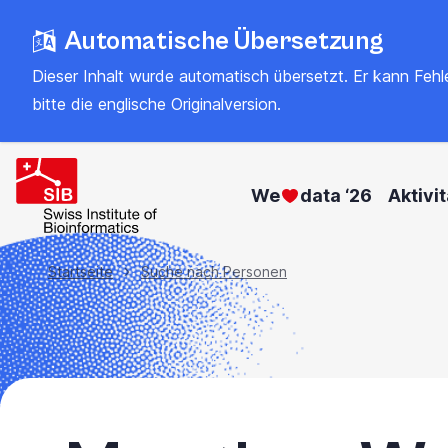
Zum
Automatische Übersetzung
Hauptinhalt
springen
Dieser Inhalt wurde automatisch übersetzt. Er kann Fehler
bitte
die englische Originalversion
.
We
data ‘26
Aktivi
Brotkrümel
Startseite
Suche nach Personen