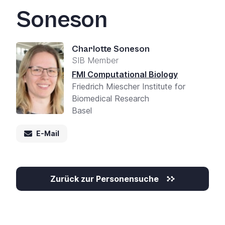
+
Soneson
/'.
This
shortcut
Charlotte Soneson
activates
SIB Member
the
FMI Computational Biology
screen
Friedrich Miescher Institute for
reader
Biomedical Research
to
Basel
help
you
E-Mail
navigate
and
interact
with
Zurück zur Personensuche
the
content.