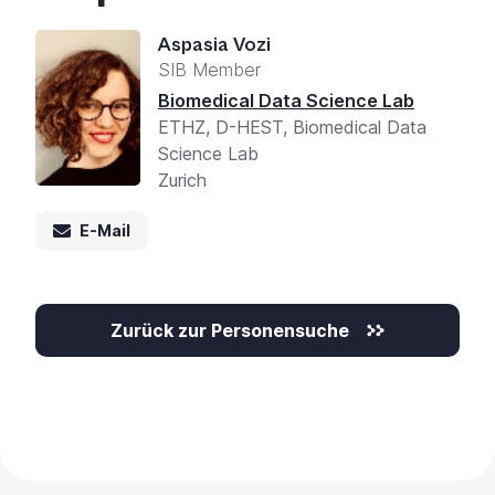
Sie
Aspasia Vozi
„Strg
SIB Member
+
/“.
Biomedical Data Science Lab
Diese
ETHZ, D-HEST, Biomedical Data
Tastenkombination
Science Lab
aktiviert
Zurich
den
E-Mail
Screenreader,
der
Ihnen
beim
Zurück zur Personensuche
Navigieren
und
Interagieren
im
Inhalt
hilft.