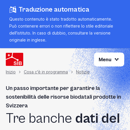
Vai
Traduzione automatica
al
contenuto
Questo contenuto è stato tradotto automaticamente.
principale
Può contenere errori o non riflettere lo stile editoriale
dell'istituto. In caso di dubbio, consultare la
versione
originale in inglese
.
Menu
Inizio
Cosa c'è in programma
Notizie
Briciola
Un passo importante per garantire la
di
sostenibilità delle risorse biodatali prodotte in
pane
Svizzera
Tre banche
dati del