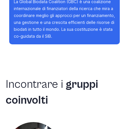
La
Global Biodata Coalition (GBC)
è una coalizione
internazionale di finanziatori della ricerca che mira a
coordinare meglio gli approcci per un finanziamento,
una gestione e una crescita efficienti delle risorse di
biodati in tutto il mondo. La sua costituzione è stata
co-guidata da il SIB
.
Incontrare
i
gruppi
coinvolti