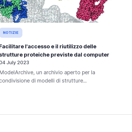
NOTIZIE
NO
Facilitare l'accesso e il riutilizzo delle
Pro
strutture proteiche previste dal computer
ape
04 July 2023
25 
ModelArchive, un archivio aperto per la
Seb
condivisione di modelli di strutture...
amp