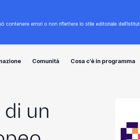
tenere errori o non riflettere lo stile editoriale dell'istitu
mazione
Comunità
Cosa c'è in programma
 di un
opeo