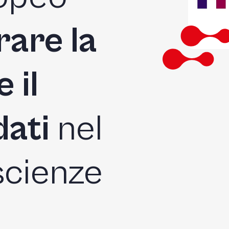
rare la
 il
dati
nel
scienze