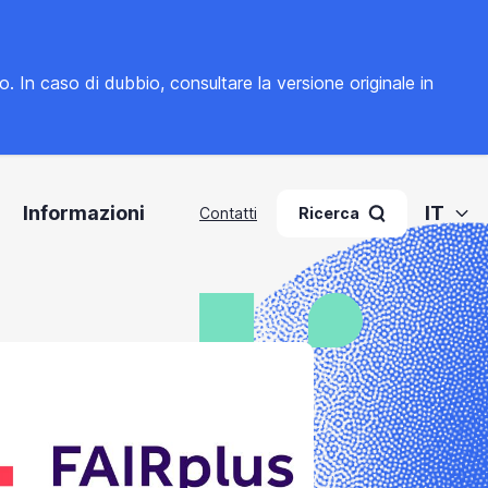
to. In caso di dubbio, consultare la
versione originale in
Informazioni
IT
Contatti
Ricerca