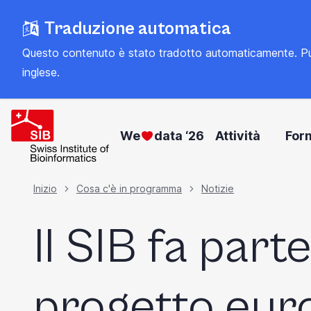
Vai
Traduzione automatica
al
contenuto
Questo contenuto è stato tradotto automaticamente. Può con
principale
inglese
.
We
data ‘26
Attività
For
Briciola
Inizio
Cosa c'è in programma
Notizie
Il SIB fa parte
di
pane
progetto eur