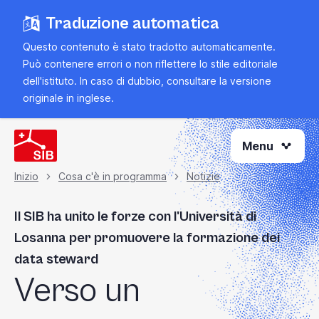
Vai
Traduzione automatica
al
contenuto
Questo contenuto è stato tradotto automaticamente.
principale
Può contenere errori o non riflettere lo stile editoriale
dell'istituto. In caso di dubbio, consultare la
versione
originale in inglese
.
Menu
Inizio
Cosa c'è in programma
Notizie
Briciola
Il SIB ha unito le forze con l'Università di
di
Losanna per promuovere la formazione dei
pane
data steward
Verso un