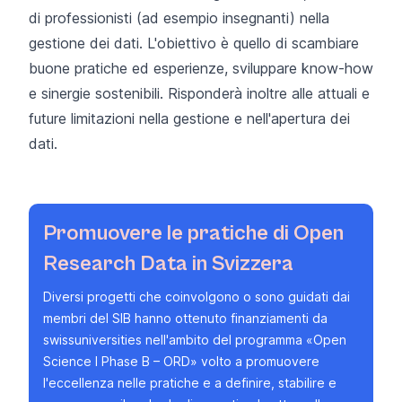
di professionisti (ad esempio insegnanti) nella
gestione dei dati. L'obiettivo è quello di scambiare
buone pratiche ed esperienze, sviluppare know-how
e sinergie sostenibili. Risponderà inoltre alle attuali e
future limitazioni nella gestione e nell'apertura dei
dati.
Promuovere le pratiche di Open
Research Data in Svizzera
Diversi progetti che coinvolgono o sono guidati dai
membri del SIB hanno ottenuto finanziamenti
da
swissuniversities nell'ambito del programma «Open
Science I Phase B – ORD» volto a promuovere
l'eccellenza nelle pratiche e a definire, stabilire e