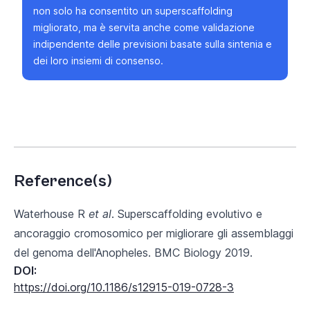
non solo ha consentito un superscaffolding
migliorato, ma è servita anche come validazione
indipendente delle previsioni basate sulla sintenia e
dei loro insiemi di consenso.
Reference(s)
Waterhouse R
et al
. Superscaffolding evolutivo e
ancoraggio cromosomico per migliorare gli assemblaggi
del genoma dell'Anopheles. BMC Biology 2019.
DOI:
https://doi.org/10.1186/s12915-019-0728-3