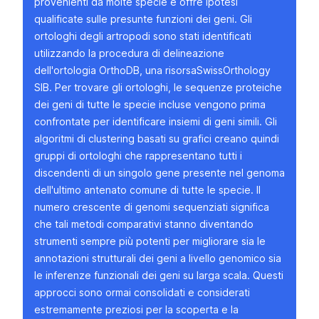
provenienti da molte specie e offre ipotesi
qualificate sulle presunte funzioni dei geni. Gli
ortologhi degli artropodi sono stati identificati
utilizzando la
procedura di delineazione
dell'ortologia
OrthoDB
, una
risorsa
SwissOrthology
SIB. Per trovare gli ortologhi, le sequenze proteiche
dei geni di tutte le specie incluse vengono prima
confrontate per identificare insiemi di geni simili. Gli
algoritmi di clustering basati su grafici creano quindi
gruppi di ortologhi che rappresentano tutti i
discendenti di un singolo gene presente nel genoma
dell'ultimo antenato comune di tutte le specie. Il
numero crescente di genomi sequenziati significa
che tali metodi comparativi stanno diventando
strumenti sempre più potenti per migliorare sia le
annotazioni strutturali dei geni a livello genomico sia
le inferenze funzionali dei geni su larga scala. Questi
approcci sono ormai consolidati e considerati
estremamente preziosi per la scoperta e la