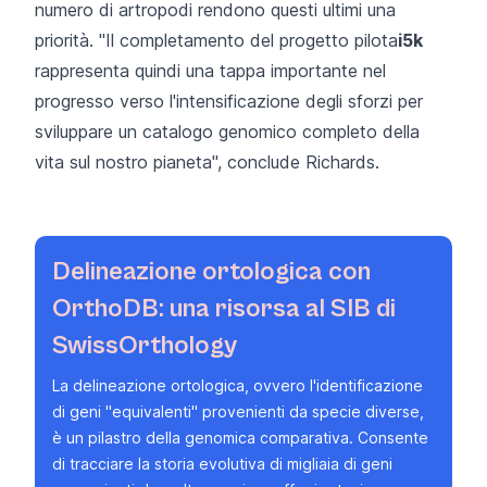
numero
di artropodi rendono questi ultimi una
priorità. "Il completamento del
progetto pilota
i5k
rappresenta quindi una tappa importante nel
progresso verso l'intensificazione degli sforzi per
sviluppare un catalogo genomico completo della
vita sul nostro pianeta", conclude Richards.
Delineazione ortologica con
OrthoDB: una risorsa al SIB di
SwissOrthology
La delineazione ortologica, ovvero l'identificazione
di geni "equivalenti" provenienti da specie diverse,
è un pilastro della genomica comparativa. Consente
di tracciare la storia evolutiva di migliaia di geni