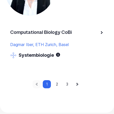
Computational Biology CoBi
Dagmar Iber, ETH Zurich, Basel
Systembiologie
Vorherige
Aktuelle
Nächste
Paginierung
1
Seite
2
Seite
3
Seite
Seite
Seite