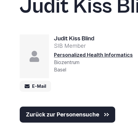
Judit Kiss Bl
Accessibility
screen
reader,
press
'Ctrl
Judit Kiss Blind
SIB Member
+
Personalized Health Informatics
/'.
Biozentrum
This
Basel
shortcut
activates
E-Mail
the
screen
Zurück zur Personensuche
reader
to
help