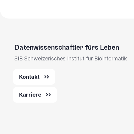
you
navigate
and
interact
with
Datenwissenschaftler fürs Leben
the
SIB Schweizerisches Institut für Bioinformatik
content.
Kontakt
Karriere