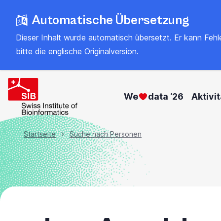
Zum
Automatische Übersetzung
Hauptinhalt
springen
Dieser Inhalt wurde automatisch übersetzt. Er kann Fehler
bitte
die englische Originalversion
.
We
data ‘26
Aktivi
Brotkrümel
Startseite
Suche nach Personen