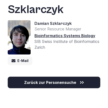
+
Szklarczyk
/'.
This
shortcut
Damian Szklarczyk
activates
Senior Resource Manager
the
Bioinformatics Systems Biology
screen
SIB Swiss Institute of Bioinformatics
reader
Zurich
to
help
E-Mail
you
navigate
and
interact
Zurück zur Personensuche
with
the
content.