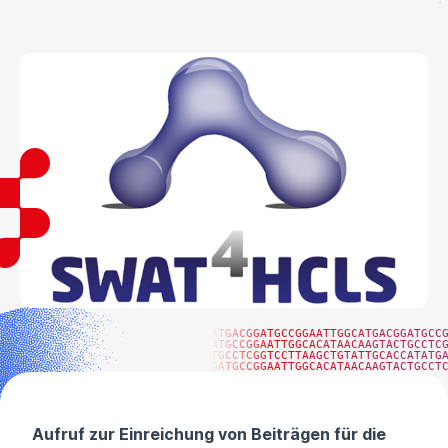
ATGACGGATGCCGGAATTGGCATGACGGATGCC
ATGCCGGAATTGGCACATAACAAGTACTGCCTC
TGCCTCGGTCCTTAAGCTGTATTGCACCATATG
GATGCCGGAATTGGCACATAACAAGTACTGCCT
Aufruf zur Einreichung von Beiträgen für die