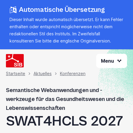
Zum
Automatische Übersetzung
Hauptinhalt
springen
Dieser Inhalt wurde automatisch übersetzt. Er kann Fehler
enthalten oder entspricht möglicherweise nicht dem
redaktionellen Stil des Instituts. Im Zweifelsfall
konsultieren Sie bitte
die englische Originalversion
.
Menu
Startseite
Aktuelles
Konferenzen
Brotkrümel
Semantische Webanwendungen und -
werkzeuge für das Gesundheitswesen und die
Lebenswissenschaften
SWAT4HCLS 2027