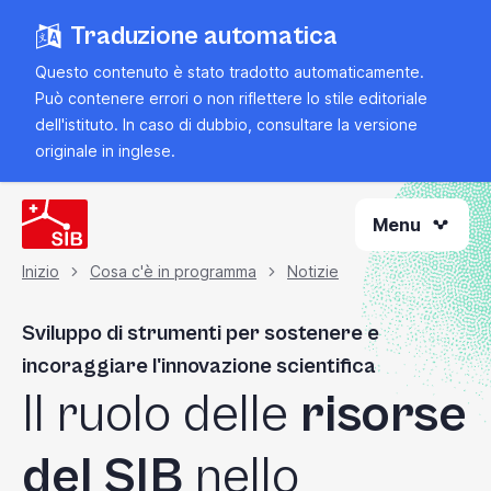
Vai
Traduzione automatica
al
contenuto
Questo contenuto è stato tradotto automaticamente.
principale
Può contenere errori o non riflettere lo stile editoriale
dell'istituto. In caso di dubbio, consultare la
versione
originale in inglese
.
Menu
Inizio
Cosa c'è in programma
Notizie
Briciola
Sviluppo di strumenti per sostenere e
di
incoraggiare l'innovazione scientifica
Il ruolo delle
risorse
pane
del SIB
nello