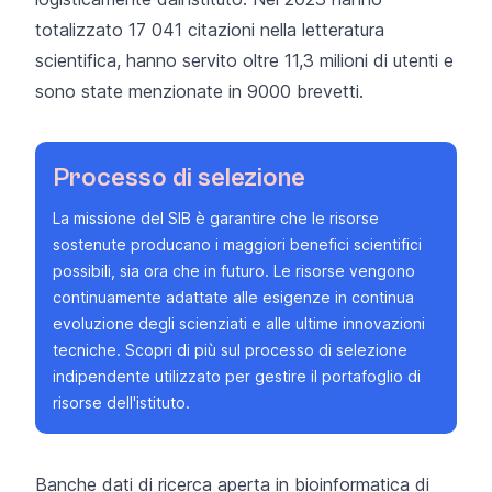
totalizzato 17 041 citazioni nella letteratura
scientifica, hanno servito oltre 11,3 milioni di utenti e
sono state menzionate in 9000 brevetti.
Processo di selezione
La missione del SIB è garantire che le risorse
sostenute producano i maggiori benefici scientifici
possibili, sia ora che in futuro. Le risorse vengono
continuamente adattate alle esigenze in continua
evoluzione degli scienziati e alle ultime innovazioni
tecniche. Scopri di più sul
processo di selezione
indipendente utilizzato per gestire il portafoglio di
risorse dell'istituto.
Banche dati di ricerca aperta in bioinformatica di