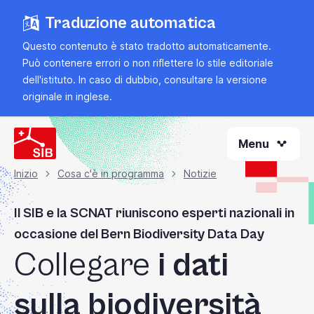
Vai
Traduzione automatica
al
contenuto
Questo contenuto è stato tradotto automaticamente.
principale
Può contenere errori o non riflettere lo stile editoriale
dell'istituto. In caso di dubbio, consultare la
versione
originale in inglese
.
Menu
Inizio
Cosa c'è in programma
Notizie
Briciola
Il SIB e la SCNAT riuniscono esperti nazionali in
di
occasione del Bern Biodiversity Data Day
Collegare
i dati
pane
sulla biodiversità