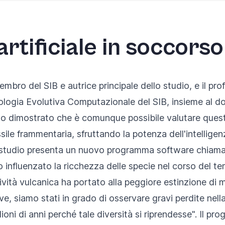
 artificiale in soccorso
ro del SIB e autrice principale dello studio, e il prof
ologia Evolutiva Computazionale del SIB, insieme al 
no dimostrato che è comunque possibile valutare ques
le frammentaria, sfruttando la potenza dell'intelligenz
ro studio presenta un nuovo programma software chiam
 influenzato la ricchezza delle specie nel corso del te
ttività vulcanica ha portato alla peggiore estinzione d
 siamo stati in grado di osservare gravi perdite nella d
lioni di anni perché tale diversità si riprendesse". Il p