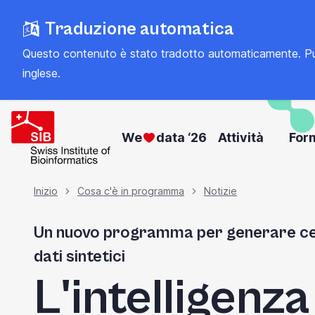
Vai
Traduzione automatica
al
contenuto
Questo contenuto è stato tradotto automaticamente. Può con
principale
inglese
.
We
data ‘26
Attività
For
Briciola
Inizio
Cosa c'è in programma
Notizie
Un nuovo programma per generare centi
di
dati sintetici
pane
L'intelligenza