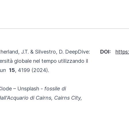
herland, J.T. & Silvestro, D. DeepDive:
DOI:
https
ersità globale nel tempo utilizzando il
mun
15
, 4199 (2024).
 Clode – Unsplash -
fossile di
ll'Acquario di Cairns, Cairns City,