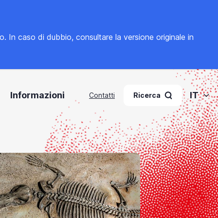
to. In caso di dubbio, consultare la
versione originale in
Informazioni
IT
Contatti
Ricerca