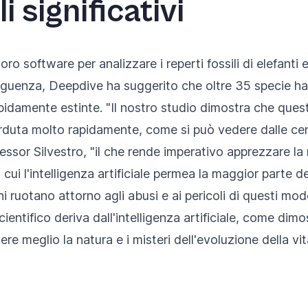
li significativi
oro software per analizzare i reperti fossili di elefanti e
uenza, Deepdive ha suggerito che oltre 35 specie han
damente estinte. "Il nostro studio dimostra che questa
erduta molto rapidamente, come si può vedere dalle cen
fessor Silvestro, "il che rende imperativo apprezzare la 
n cui l'intelligenza artificiale permea la maggior parte
ni ruotano attorno agli abusi e ai pericoli di questi mod
ientifico deriva dall'intelligenza artificiale, come dim
e meglio la natura e i misteri dell'evoluzione della vi