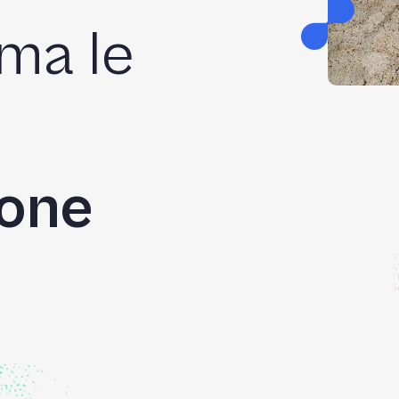
ma le
one
A
A
T
G