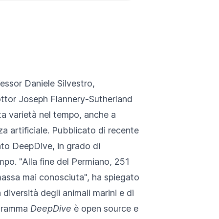
essor Daniele Silvestro,
dottor Joseph Flannery-Sutherland
ta varietà nel tempo, anche a
a artificiale.
Pubblicato di recente
ato DeepDive, in grado di
mpo. "Alla fine del Permiano, 251
i massa mai conosciuta", ha spiegato
iversità degli animali marini e di
rogramma
DeepDive
è open source e