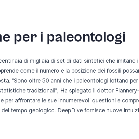
e per i paleontologi
aia di migliaia di set di dati sintetici che imitano i r
apprende come il numero e la posizione dei fossili possan
ta. "Sono oltre 50 anni che i paleontologi lottano per s
statistiche tradizionali", Ha spiegato il dottor Flannery
nte per affrontare le sue innumerevoli questioni e com
o del tempo geologico. DeepDive fornisce nuove intuizi