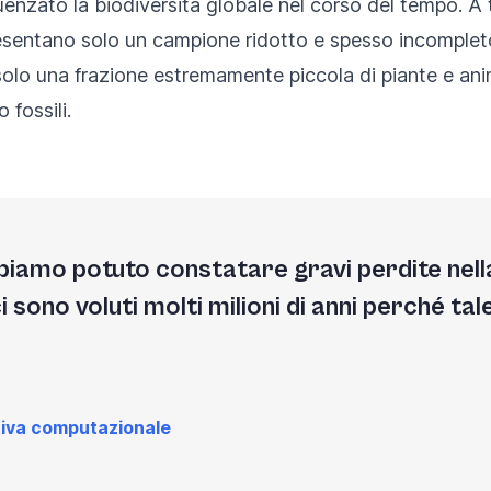
enzato la biodiversità globale nel corso del tempo. A tal
presentano solo un campione ridotto e spesso incomple
 solo una frazione estremamente piccola di piante e anima
fossili.
iamo potuto constatare gravi perdite nella 
 sono voluti molti milioni di anni perché tale
tiva computazionale