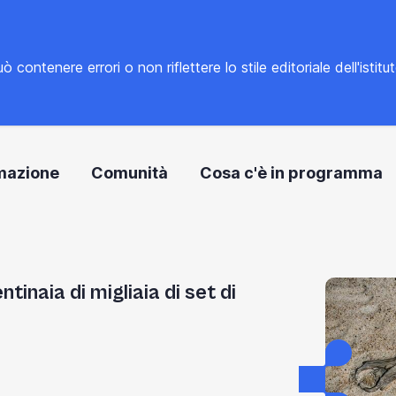
tenere errori o non riflettere lo stile editoriale dell'istitu
mazione
Comunità
Cosa c'è in programma
naia di migliaia di set di