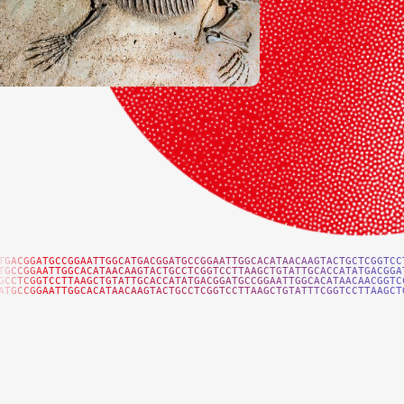
TGACGGATGCCGGAATTGGCATGACGGATGCCGGAATTGGCACATAACAAGTACTGCTCGGTCC
TGCCGGAATTGGCACATAACAAGTACTGCCTCGGTCCTTAAGCTGTATTGCACCATATGACGGA
GCCTCGGTCCTTAAGCTGTATTGCACCATATGACGGATGCCGGAATTGGCACATAACAACGGTC
ATGCCGGAATTGGCACATAACAAGTACTGCCTCGGTCCTTAAGCTGTATTTCGGTCCTTAAGCT