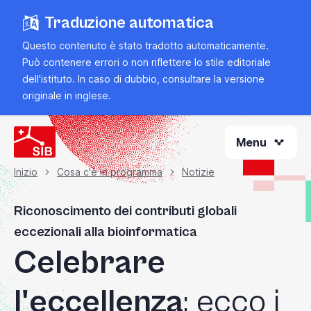
Vai
Traduzione automatica
al
contenuto
Questo contenuto è stato tradotto automaticamente.
principale
Può contenere errori o non riflettere lo stile editoriale
dell'istituto. In caso di dubbio, consultare la
versione
originale in inglese
.
Menu
Inizio
Cosa c'è in programma
Notizie
Briciola
Riconoscimento dei contributi globali
di
eccezionali alla bioinformatica
Celebrare
pane
l'eccellenza
: ecco i