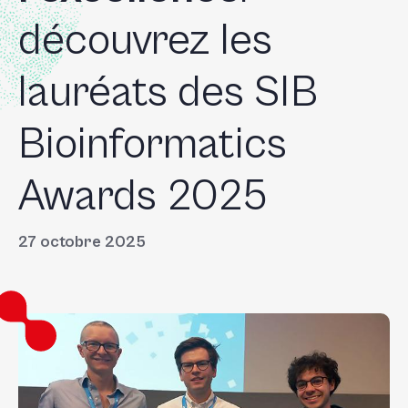
+
découvrez les
/'.
This
lauréats des SIB
shortcut
activates
the
Bioinformatics
screen
reader
Awards 2025
to
help
you
27 octobre 2025
navigate
and
interact
with
the
content.