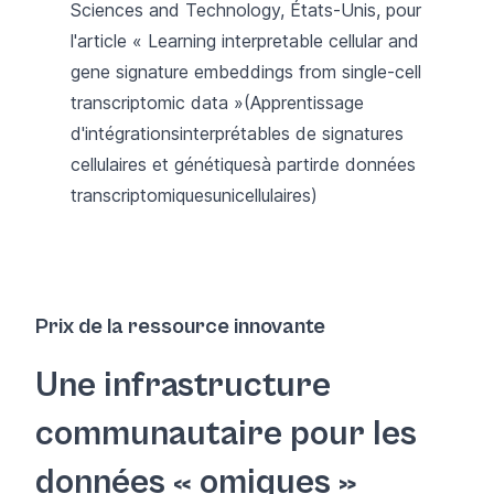
Sciences and Technology, États-Unis, pour
l'article «
Learning interpretable cellular and
gene signature embeddings from single-cell
transcriptomic data »
(Apprentissage
d'intégrations
interprétables
de signatures
cellulaires et génétiques
à
partir
de
données
transcriptomiques
unicellulaires
)
Prix de la ressource innovante
Une infrastructure
communautaire pour les
données « omiques »